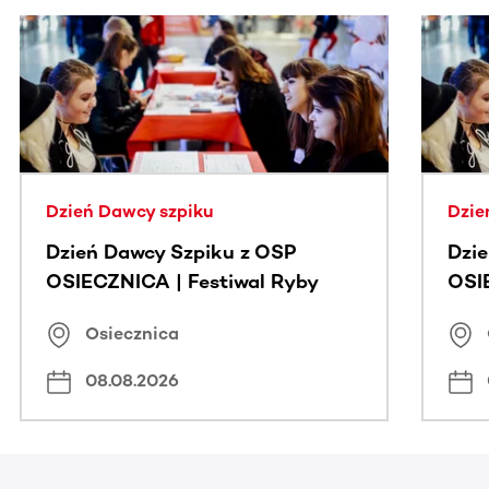
Ta sekcja zawiera treści przewijane w poziomie. Użyj kl
Dzień Dawcy szpiku
Dzie
Dzień Dawcy Szpiku z OSP
Dzi
OSIECZNICA | Festiwal Ryby
OSI
Osiecznica
08.08.2026