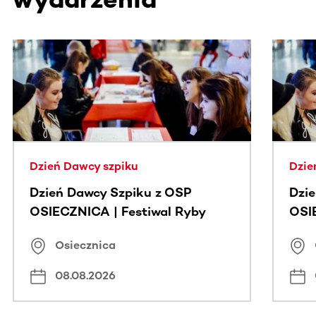
Ta sekcja zawiera treści przewijane w poziomie. Użyj kl
Dzień Dawcy szpiku
Dzie
Dzień Dawcy Szpiku z OSP
Dzi
OSIECZNICA | Festiwal Ryby
OSI
Osiecznica
08.08.2026