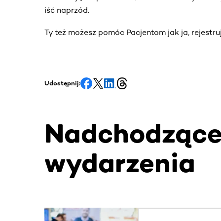
iść naprzód.
Ty też możesz pomóc Pacjentom jak ja, rejestru
Udostępnij:
Nadchodząc
wydarzenia
Ta sekcja zawiera treści przewijane w poziomie