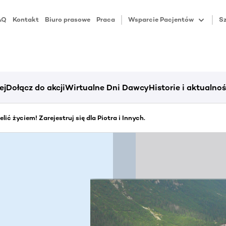
AQ
Kontakt
Biuro prasowe
Praca
Wsparcie Pacjentów
Sz
ej
Dołącz do akcji
Wirtualne Dni Dawcy
Historie i aktualnoś
elić życiem! Zarejestruj się dla Piotra i Innych.