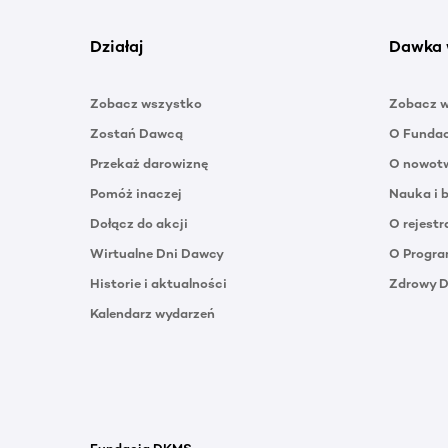
Działaj
Dawka 
Zobacz wszystko
Zobacz 
Zostań Dawcą
O Funda
Przekaż darowiznę
O nowotw
Pomóż inaczej
Nauka i 
Dołącz do akcji
O rejestr
Wirtualne Dni Dawcy
O Progra
Historie i aktualności
Zdrowy 
Kalendarz wydarzeń