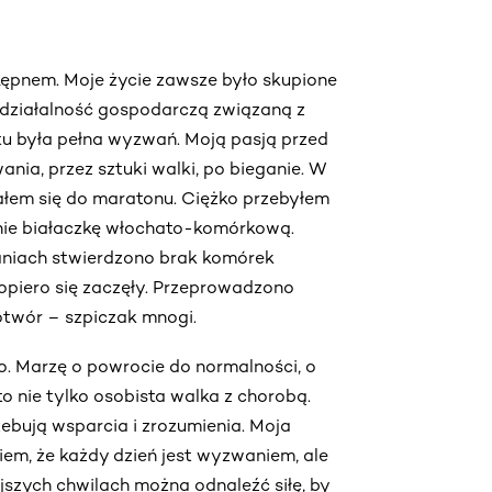
 Kępnem. Moje życie zawsze było skupione
 działalność gospodarczą związaną z
u była pełna wyzwań. Moją pasją przed
nia, przez sztuki walki, po bieganie. W
łem się do maratonu. Ciężko przebyłem
nie białaczkę włochato-komórkową.
aniach stwierdzono brak komórek
piero się zaczęły. Przeprowadzono
otwór – szpiczak mnogi.
ro. Marzę o powrocie do normalności, o
to nie tylko osobista walka z chorobą.
zebują wsparcia i zrozumienia. Moja
 Wiem, że każdy dzień jest wyzwaniem, ale
jszych chwilach można odnaleźć siłę, by