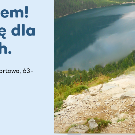
iem!
ę dla
h.
ortowa, 63-