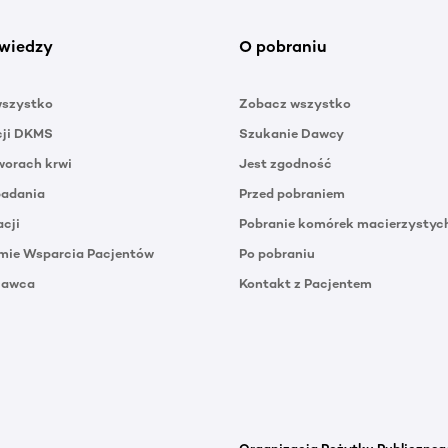
wiedzy
O pobraniu
wszystko
Zobacz wszystko
cji DKMS
Szukanie Dawcy
orach krwi
Jest zgodność
badania
Przed pobraniem
acji
Pobranie komórek macierzystyc
mie Wsparcia Pacjentów
Po pobraniu
Dawca
Kontakt z Pacjentem