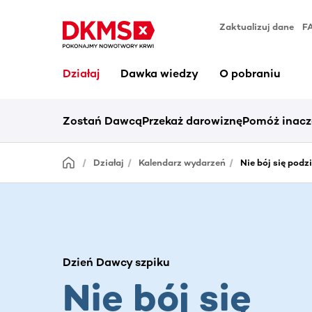
Zaktualizuj dane
F
Działaj
Dawka wiedzy
O pobraniu
Zostań Dawcą
Przekaż darowiznę
Pomóż inacz
Działaj
Kalendarz wydarzeń
Nie bój się podzi
Dzień Dawcy szpiku
Nie bój się