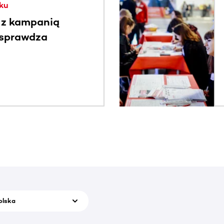
ku
 z kampanią
 sprawdza
olska