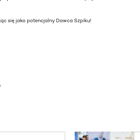
jąc się jako potencjalny Dawca Szpiku!
e
. Użyj klawisza Tab lub przesuń palcem, aby zobaczyć więce