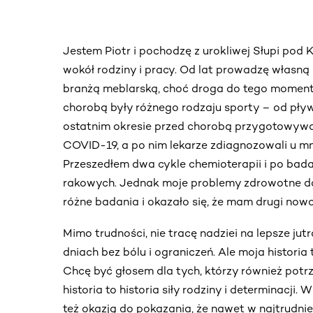
Jestem Piotr i pochodzę z urokliwej Słupi pod
wokół rodziny i pracy. Od lat prowadzę własną
branżą meblarską, choć droga do tego moment
chorobą były różnego rodzaju sporty – od pływa
ostatnim okresie przed chorobą przygotowywa
COVID-19, a po nim lekarze zdiagnozowali u m
Przeszedłem dwa cykle chemioterapii i po bad
rakowych. Jednak moje problemy zdrowotne do
różne badania i okazało się, że mam drugi now
Mimo trudności, nie tracę nadziei na lepsze jut
dniach bez bólu i ograniczeń. Ale moja historia 
Chcę być głosem dla tych, którzy również potr
historia to historia siły rodziny i determinacji.
też okazją do pokazania, że nawet w najtrudnie