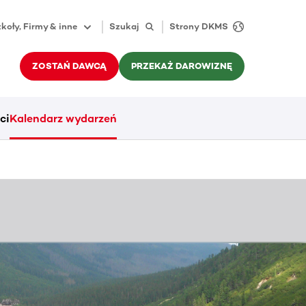
koły, Firmy & inne
Szukaj
Strony DKMS
ZOSTAŃ DAWCĄ
PRZEKAŻ DAROWIZNĘ
ci
Kalendarz wydarzeń