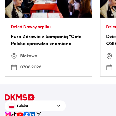
Dzień Dawcy szpiku
Dzie
Fura Zdrowia z kampanią "Cała
Dzi
Polska sprawdza znamiona
OSI
Błażowa
07.08.2026
Polska