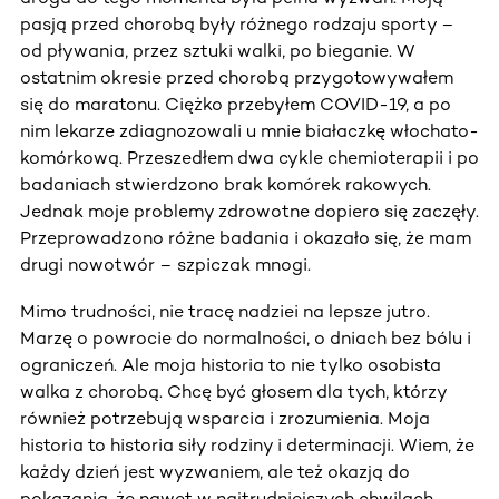
pasją przed chorobą były różnego rodzaju sporty –
od pływania, przez sztuki walki, po bieganie. W
ostatnim okresie przed chorobą przygotowywałem
się do maratonu. Ciężko przebyłem COVID-19, a po
nim lekarze zdiagnozowali u mnie białaczkę włochato-
komórkową. Przeszedłem dwa cykle chemioterapii i po
badaniach stwierdzono brak komórek rakowych.
Jednak moje problemy zdrowotne dopiero się zaczęły.
Przeprowadzono różne badania i okazało się, że mam
drugi nowotwór – szpiczak mnogi.
Mimo trudności, nie tracę nadziei na lepsze jutro.
Marzę o powrocie do normalności, o dniach bez bólu i
ograniczeń. Ale moja historia to nie tylko osobista
walka z chorobą. Chcę być głosem dla tych, którzy
również potrzebują wsparcia i zrozumienia. Moja
historia to historia siły rodziny i determinacji. Wiem, że
każdy dzień jest wyzwaniem, ale też okazją do
pokazania, że nawet w najtrudniejszych chwilach