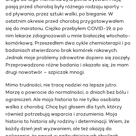
pasją przed chorobą były różnego rodzaju sporty –
od pływania, przez sztuki walki, po bieganie. W
ostatnim okresie przed chorobą przygotowywałem
się do maratonu. Ciężko przebyłem COVID-19, a po
nim lekarze zdiagnozowali u mnie białaczkę włochato-
komórkową. Przeszedłem dwa cykle chemioterapii i po
badaniach stwierdzono brak komórek rakowych.
Jednak moje problemy zdrowotne dopiero się zaczęły.
Przeprowadzono różne badania i okazało się, że mam
drugi nowotwór – szpiczak mnogi.
Mimo trudności, nie tracę nadziei na lepsze jutro.
Marzę o powrocie do normalności, o dniach bez bólu i
ograniczeń. Ale moja historia to nie tylko osobista
walka z chorobą. Chcę być głosem dla tych, którzy
również potrzebują wsparcia i zrozumienia. Moja
historia to historia siły rodziny i determinacji. Wiem, że
każdy dzień jest wyzwaniem, ale też okazją do
pokazania, że nawet w najtrudniejszych chwilach