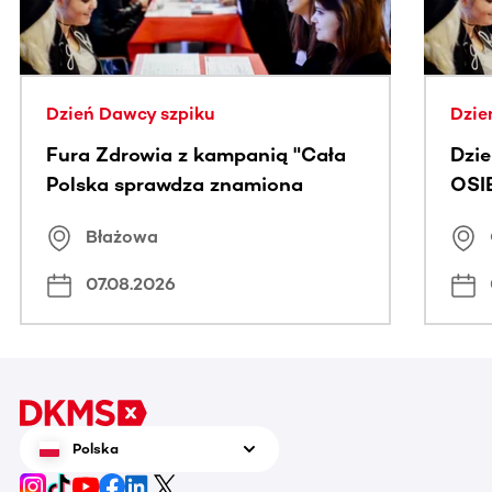
Dzień Dawcy szpiku
Dzie
Fura Zdrowia z kampanią "Cała
Dzi
Polska sprawdza znamiona
OSI
Błażowa
07.08.2026
Polska