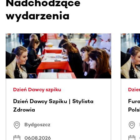
Nadchodzące
wydarzenia
Ta sekcja zawiera treści przewijane w poziomie. Użyj kl
Dzień Dawcy szpiku
Dzie
Dzień Dawcy Szpiku | Stylista
Fura
Zdrowia
Pol
Bydgoszcz
06.08.2026