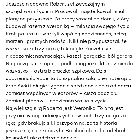
Jeszcze niedawno Robert żył zwyczajnym,
szczęśliwym życiem. Pracował, majsterkował i snuł
plany na przyszłość. Po pracy wracał do domu, który
budował razem z Weroniką – miłością swojego życia.
Krok po kroku tworzyli wspólną codzienność, pełną
marzeń i prostych radości. Nikt nie przypuszczał, że
wszystko zatrzyma się tak nagle. Zaczęło się
niepozornie: nawracający kaszel, gorączka, ból gardła.
Na początku listopada padła diagnoza, która zmieniła
wszystko – ostra białaczka szpikowa. Dziś
codzienność Roberta to szpitalna sala, chemioterapia,
kroplówki i długie tygodnie spędzone z dala od domu.
Zamiast wspólnych wieczorów – cisza oddziału.
Zamiast planów – codzienna walka o życie.
Największą siłą Roberta jest Weronika. To ona jest
przy nim w najtrudniejszych chwilach, trzyma go za
rękę, gdy brakuje sił, i przypomina, że ta historia
jeszcze się nie skończyła. Bo choć choroba odebrała
im spokój, nie odebrała nadziei.