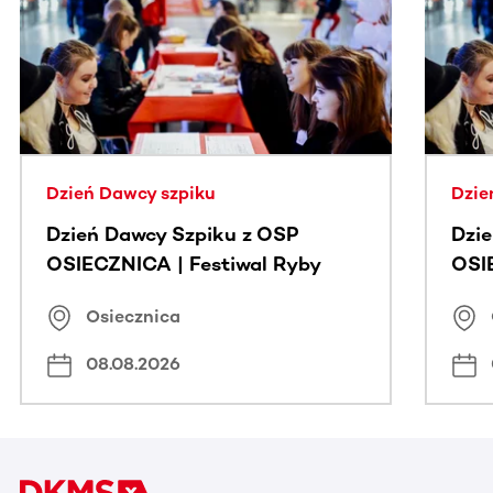
Ta sekcja zawiera treści przewijane w poziomie. Użyj kl
Dzień Dawcy szpiku
Dzie
Dzień Dawcy Szpiku z OSP
Dzi
OSIECZNICA | Festiwal Ryby
OSI
Osiecznica
08.08.2026