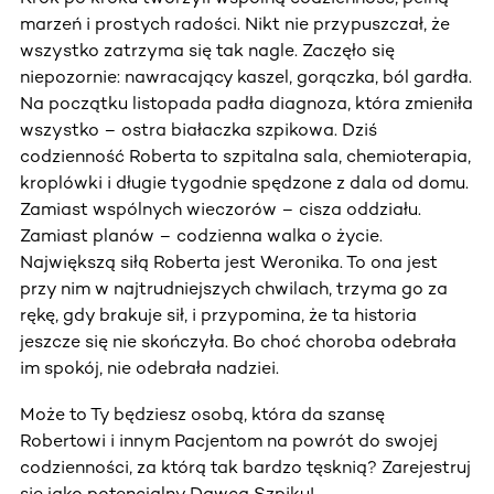
marzeń i prostych radości. Nikt nie przypuszczał, że
wszystko zatrzyma się tak nagle. Zaczęło się
niepozornie: nawracający kaszel, gorączka, ból gardła.
Na początku listopada padła diagnoza, która zmieniła
wszystko – ostra białaczka szpikowa. Dziś
codzienność Roberta to szpitalna sala, chemioterapia,
kroplówki i długie tygodnie spędzone z dala od domu.
Zamiast wspólnych wieczorów – cisza oddziału.
Zamiast planów – codzienna walka o życie.
Największą siłą Roberta jest Weronika. To ona jest
przy nim w najtrudniejszych chwilach, trzyma go za
rękę, gdy brakuje sił, i przypomina, że ta historia
jeszcze się nie skończyła. Bo choć choroba odebrała
im spokój, nie odebrała nadziei.
Może to Ty będziesz osobą, która da szansę
Robertowi i innym Pacjentom na powrót do swojej
codzienności, za którą tak bardzo tęsknią? Zarejestruj
się jako potencjalny Dawca Szpiku!