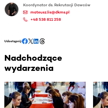
Koordynator ds. Rekrutacji Dawców
mateusz.lis@dkms.pl
+48 538 811 258
Udostępnij:
Nadchodzące
wydarzenia
Ta sekcja zawiera treści przewijane w poziomie. Użyj kl