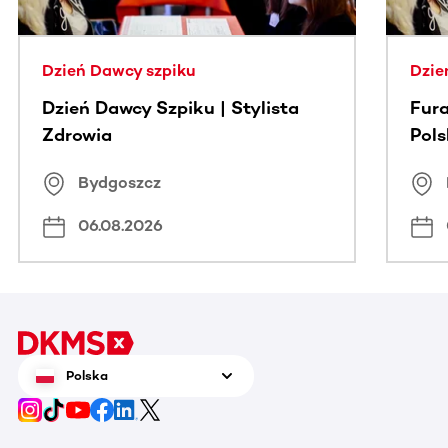
Dzień Dawcy szpiku
Dzie
Dzień Dawcy Szpiku | Stylista
Fura
Zdrowia
Pol
Bydgoszcz
06.08.2026
Polska