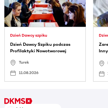
Dzień Dawcy szpiku
Dzie
Dzień Dawcy Szpiku podczas
Zare
Profilaktyki Nowotworowej
Inny
spo
Turek
Bus
11.08.2026