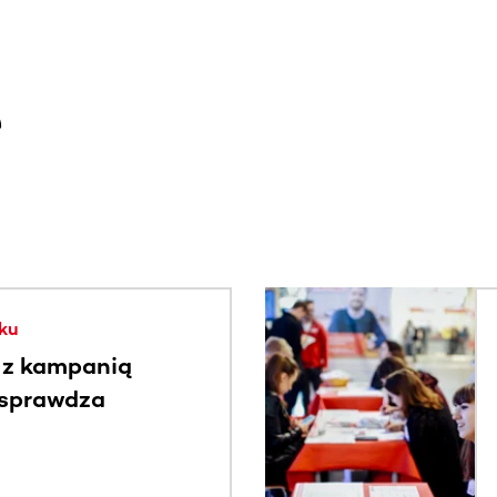
e
. Użyj klawisza Tab lub przesuń palcem, aby zobaczyć więce
ku
 z kampanią
 sprawdza