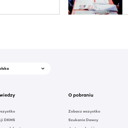
olska
wiedzy
O pobraniu
wszystko
Zobacz wszystko
cji DKMS
Szukanie Dawcy