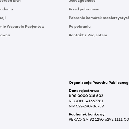
orach krwi
Jest zgodność
badania
Przed pobraniem
acji
Pobranie komórek macierzystyc
mie Wsparcia Pacjentów
Po pobraniu
Dawca
Kontakt z Pacjentem
Organizacja Pożytku Publiczneg
Dane rejestrowe:
KRS 0000 318 602
REGON 141667781
NIP 522-290-86-59
Rachunek bankowy:
PEKAO SA 92 1240 6292 1111 0