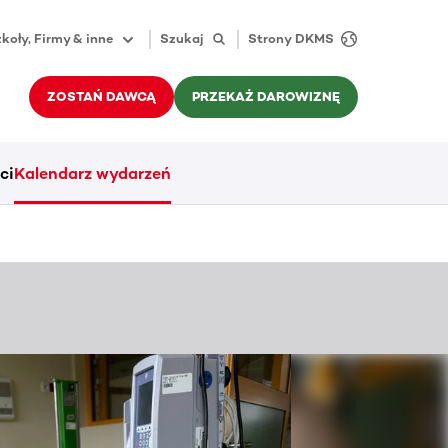
koły, Firmy & inne
Szukaj
Strony DKMS
ZOSTAŃ DAWCĄ
PRZEKAŻ DAROWIZNĘ
ci
Kalendarz wydarzeń