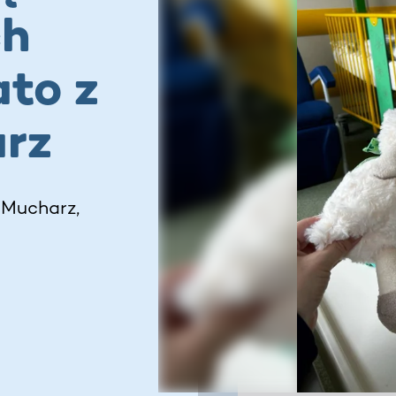
ch
ato z
rz
 Mucharz,