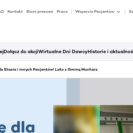
AQ
Kontakt
Biuro prasowe
Praca
Wsparcie Pacjentów
Sz
ej
Dołącz do akcji
Wirtualne Dni Dawcy
Historie i aktualnoś
 dla Stasia i innych Pacjentów! Lato z Gminą Mucharz
ę dla