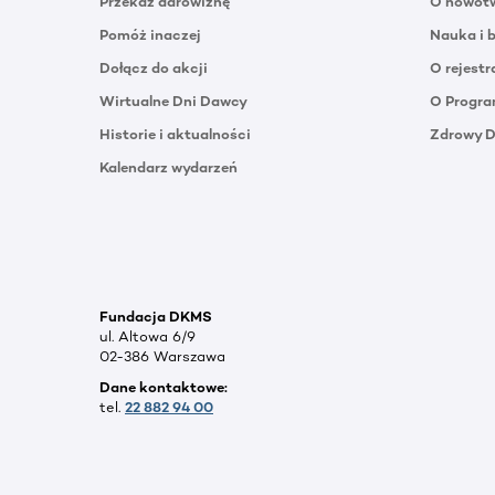
Przekaż darowiznę
O nowotw
Pomóż inaczej
Nauka i 
Dołącz do akcji
O rejestr
Wirtualne Dni Dawcy
O Progra
Historie i aktualności
Zdrowy 
Kalendarz wydarzeń
Fundacja DKMS
ul. Altowa 6/9
02-386 Warszawa
Dane kontaktowe:
tel.
22 882 94 00