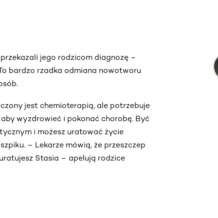
 przekazali jego rodzicom diagnozę –
 To bardzo rzadka odmiana nowotworu
osób.
zony jest chemioterapią, ale potrzebuje
 aby wyzdrowieć i pokonać chorobę. Być
netycznym i możesz uratować życie
 szpiku. – Lekarze mówią, że przeszczep
uratujesz Stasia – apelują rodzice