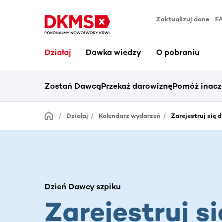
Zaktualizuj dane
F
Działaj
Dawka wiedzy
O pobraniu
Zostań Dawcą
Przekaż darowiznę
Pomóż inacz
Działaj
Kalendarz wydarzeń
Zarejestruj się
Dzień Dawcy szpiku
Zarejestruj si