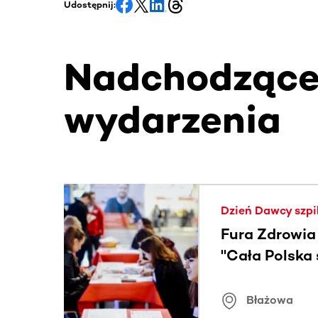
Udostępnij:
Nadchodząc
wydarzenia
Ta sekcja zawiera treści przewijane w poziomie
Dzień Dawcy szpi
Fura Zdrowia
"Cała Polska
znamiona
Błażowa