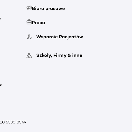
Biuro prasowe
h
Praca
Wsparcie Pacjentów
Szkoły, Firmy & inne
o
010 5530 0549