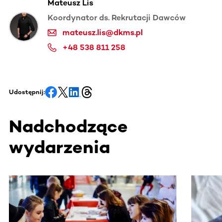
Mateusz Lis
Koordynator ds. Rekrutacji Dawców
mateusz.lis@dkms.pl
+48 538 811 258
Udostępnij:
Nadchodzące
wydarzenia
Ta sekcja zawiera treści przewijane w poziomie. Użyj kl