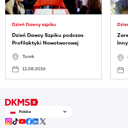
Dzień Dawcy szpiku
Dzie
Dzień Dawcy Szpiku podczas
Zare
Profilaktyki Nowotworowej
Inny
spo
Turek
Bus
11.08.2026
Polska