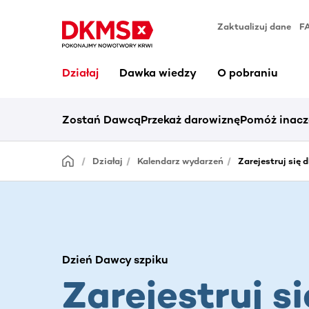
Zaktualizuj dane
F
Działaj
Dawka wiedzy
O pobraniu
Zostań Dawcą
Przekaż darowiznę
Pomóż inacz
Działaj
Kalendarz wydarzeń
Zarejestruj się 
Dzień Dawcy szpiku
Zarejestruj si