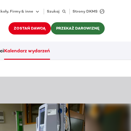
koły, Firmy & inne
Szukaj
Strony DKMS
ZOSTAŃ DAWCĄ
PRZEKAŻ DAROWIZNĘ
ci
Kalendarz wydarzeń