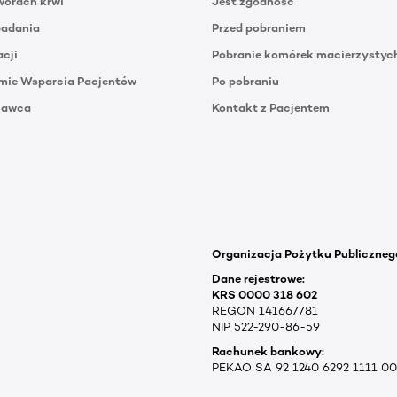
orach krwi
Jest zgodność
badania
Przed pobraniem
acji
Pobranie komórek macierzystyc
mie Wsparcia Pacjentów
Po pobraniu
Dawca
Kontakt z Pacjentem
Organizacja Pożytku Publiczneg
Dane rejestrowe:
KRS 0000 318 602
REGON 141667781
NIP 522-290-86-59
Rachunek bankowy:
PEKAO SA 92 1240 6292 1111 0