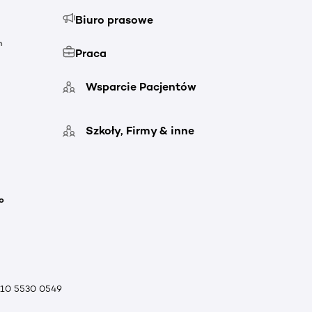
Biuro prasowe
h
Praca
Wsparcie Pacjentów
Szkoły, Firmy & inne
o
010 5530 0549