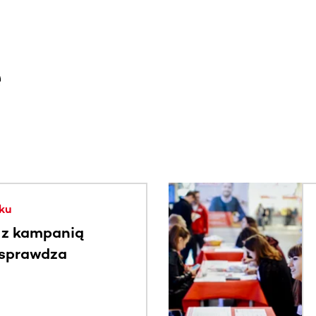
e
. Użyj klawisza Tab lub przesuń palcem, aby zobaczyć więce
ku
 z kampanią
 sprawdza