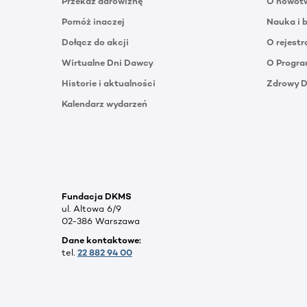
Przekaż darowiznę
O nowotw
Pomóż inaczej
Nauka i 
Dołącz do akcji
O rejestr
Wirtualne Dni Dawcy
O Progra
Historie i aktualności
Zdrowy 
Kalendarz wydarzeń
Fundacja DKMS
ul. Altowa 6/9
02-386 Warszawa
Dane kontaktowe:
tel.
22 882 94 00