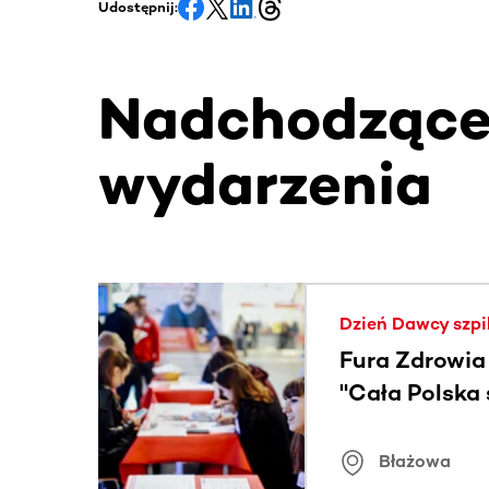
Udostępnij:
Nadchodząc
wydarzenia
Ta sekcja zawiera treści przewijane w poziomie
Dzień Dawcy szpi
Fura Zdrowia
"Cała Polska
znamiona
Błażowa