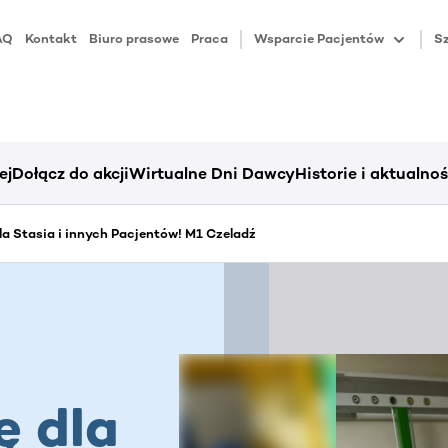
AQ
Kontakt
Biuro prasowe
Praca
Wsparcie Pacjentów
Sz
ej
Dołącz do akcji
Wirtualne Dni Dawcy
Historie i aktualnoś
dla Stasia i innych Pacjentów! M1 Czeladź
ę dla