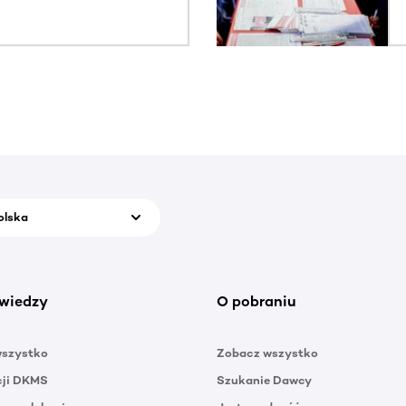
olska
wiedzy
O pobraniu
wszystko
Zobacz wszystko
cji DKMS
Szukanie Dawcy