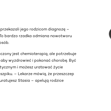
 przekazali jego rodzicom diagnozę –
 To bardzo rzadka odmiana nowotworu
osób.
zony jest chemioterapią, ale potrzebuje
 aby wyzdrowieć i pokonać chorobę. Być
netycznym i możesz uratować życie
 szpiku. – Lekarze mówią, że przeszczep
uratujesz Stasia – apelują rodzice