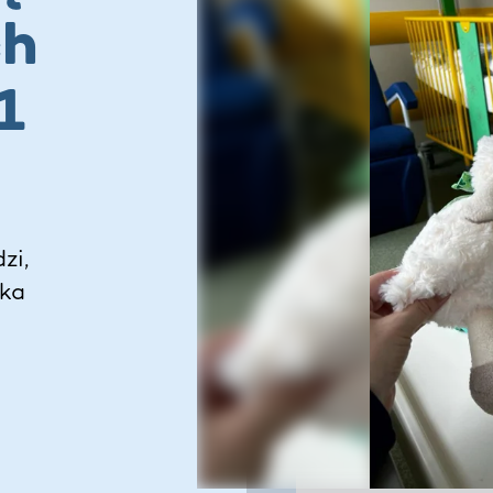
ch
1
zi,
ska