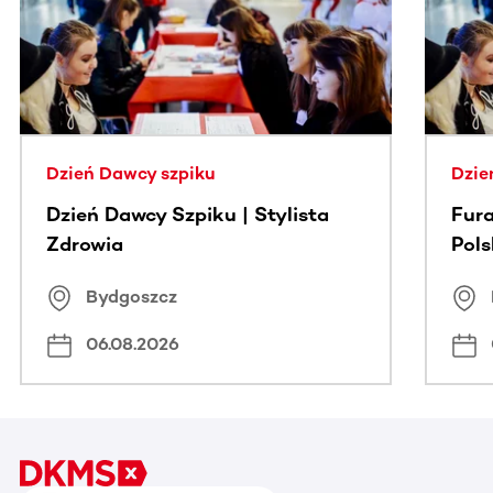
Dzień Dawcy szpiku
Dzie
Dzień Dawcy Szpiku | Stylista
Fura
Zdrowia
Pol
Bydgoszcz
06.08.2026