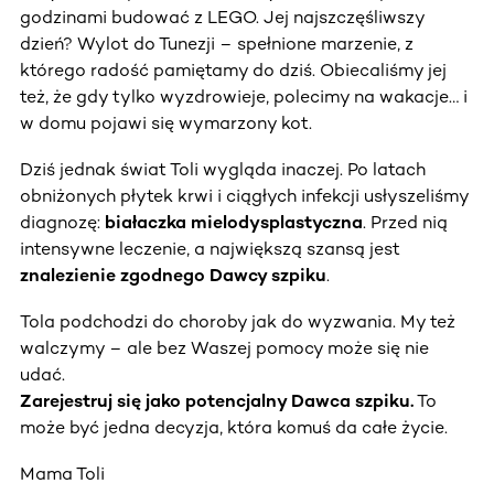
godzinami budować z LEGO. Jej najszczęśliwszy
dzień? Wylot do Tunezji – spełnione marzenie, z
którego radość pamiętamy do dziś. Obiecaliśmy jej
też, że gdy tylko wyzdrowieje, polecimy na wakacje… i
w domu pojawi się wymarzony kot.
Dziś jednak świat Toli wygląda inaczej. Po latach
obniżonych płytek krwi i ciągłych infekcji usłyszeliśmy
diagnozę:
białaczka mielodysplastyczna
. Przed nią
intensywne leczenie, a największą szansą jest
znalezienie zgodnego Dawcy szpiku
.
Tola podchodzi do choroby jak do wyzwania. My też
walczymy – ale bez Waszej pomocy może się nie
udać.
Zarejestruj się jako potencjalny Dawca szpiku.
To
może być jedna decyzja, która komuś da całe życie.
Mama Toli