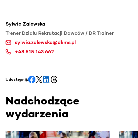
Sylwia Zalewska
Trener Działu Rekrutacji Dawców / DR Trainer
sylwia.zalewska@dkms.pl
+48 515 143 662
Udostępnij:
Nadchodzące
wydarzenia
Ta sekcja zawiera treści przewijane w poziomie. Użyj kl