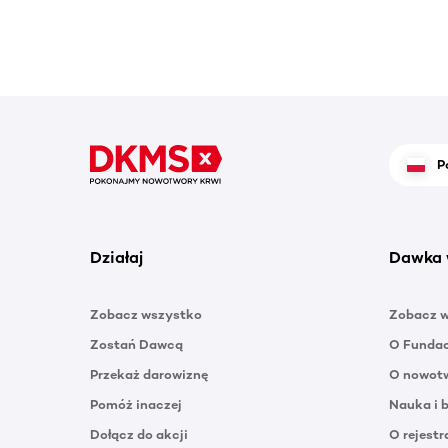
P
Działaj
Dawka 
Zobacz wszystko
Zobacz 
Zostań Dawcą
O Funda
Przekaż darowiznę
O nowotw
Pomóż inaczej
Nauka i 
Dołącz do akcji
O rejestr