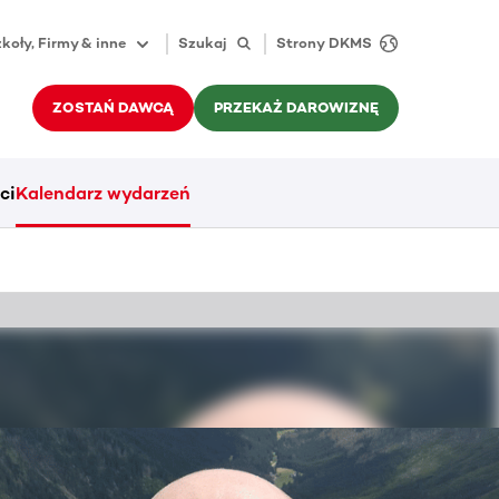
koły, Firmy & inne
Szukaj
Strony DKMS
ZOSTAŃ DAWCĄ
PRZEKAŻ DAROWIZNĘ
ci
Kalendarz wydarzeń