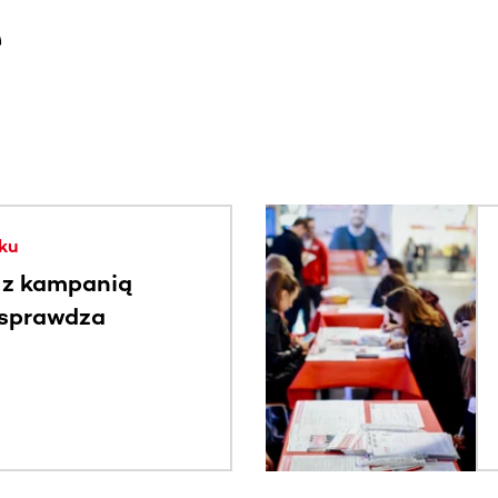
e
. Użyj klawisza Tab lub przesuń palcem, aby zobaczyć więce
ku
 z kampanią
 sprawdza