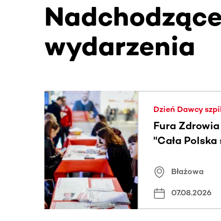
Nadchodząc
wydarzenia
Ta sekcja zawiera treści przewijane w poziomie
Dzień Dawcy szpi
Fura Zdrowia
"Cała Polska
znamiona
Błażowa
07.08.2026