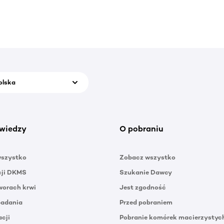
olska
wiedzy
O pobraniu
wszystko
Zobacz wszystko
cji DKMS
Szukanie Dawcy
orach krwi
Jest zgodność
badania
Przed pobraniem
acji
Pobranie komórek macierzystyc