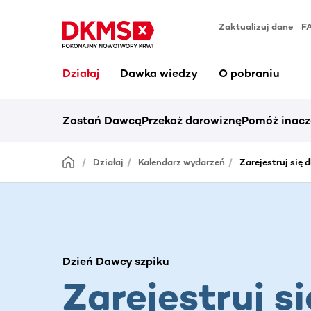
Zaktualizuj dane
F
Działaj
Dawka wiedzy
O pobraniu
Zostań Dawcą
Przekaż darowiznę
Pomóż inacz
Działaj
Kalendarz wydarzeń
Zarejestruj się 
Dzień Dawcy szpiku
Zarejestruj si