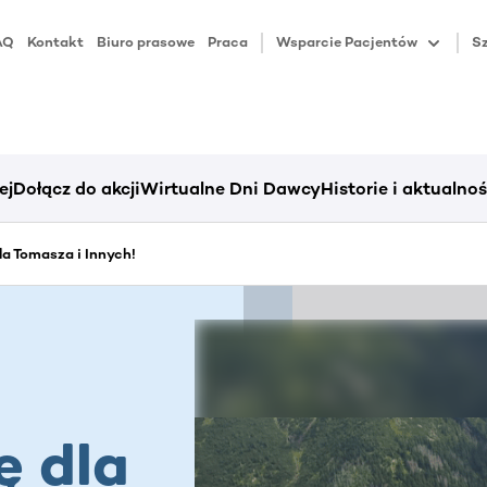
AQ
Kontakt
Biuro prasowe
Praca
Wsparcie Pacjentów
Sz
ej
Dołącz do akcji
Wirtualne Dni Dawcy
Historie i aktualnoś
dla Tomasza i Innych!
ę dla