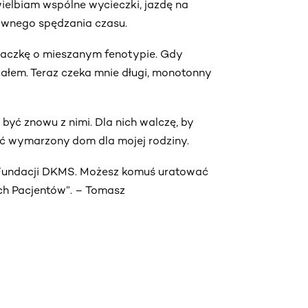
wielbiam wspólne wycieczki, jazdę na
tywnego spędzania czasu.
łaczkę o mieszanym fenotypie. Gdy
załem. Teraz czeka mnie długi, monotonny
i być znowu z nimi. Dla nich walczę, by
pić wymarzony dom dla mojej rodziny.
 Fundacji DKMS. Możesz komuś uratować
rych Pacjentów”. – Tomasz