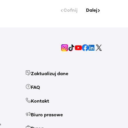
Cofnij
Dalej
Zaktualizuj dane
FAQ
Kontakt
Biuro prasowe
h