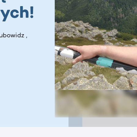
nych!
ubowidz ,