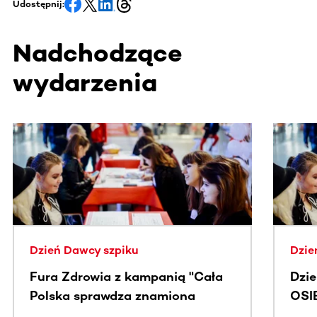
Udostępnij:
Nadchodzące
wydarzenia
Ta sekcja zawiera treści przewijane w poziomie. Użyj kl
Dzień Dawcy szpiku
Dzie
Fura Zdrowia z kampanią "Cała
Dzi
Polska sprawdza znamiona
OSI