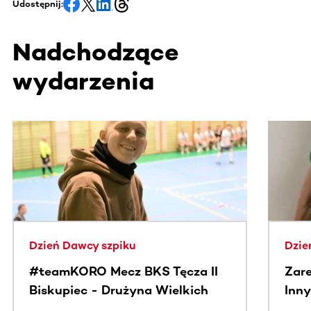
Udostępnij:
Nadchodzące
wydarzenia
Ta sekcja zawiera treści przewijane w poziomie. Użyj kl
Dzień Dawcy szpiku
Dzie
#teamKORO Mecz BKS Tęcza II
Zare
Biskupiec - Drużyna Wielkich
Inny
Serc
Puc