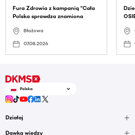
Fura Zdrowia z kampanią "Cała
Dzi
Polska sprawdza znamiona
OSI
Błażowa
07.08.2026
Polska
Działaj
Dawka wiedzy