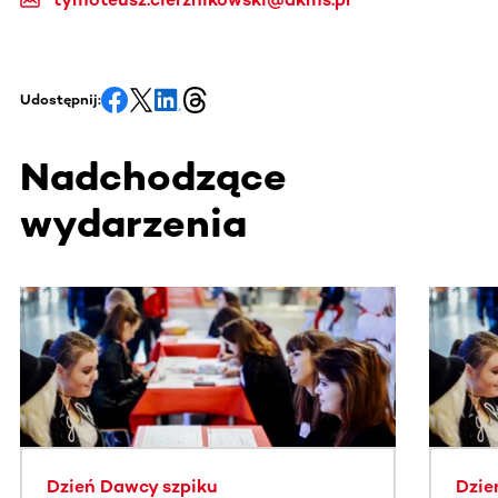
Udostępnij:
Nadchodzące
wydarzenia
Ta sekcja zawiera treści przewijane w poziomie. Użyj kl
Dzień Dawcy szpiku
Dzie