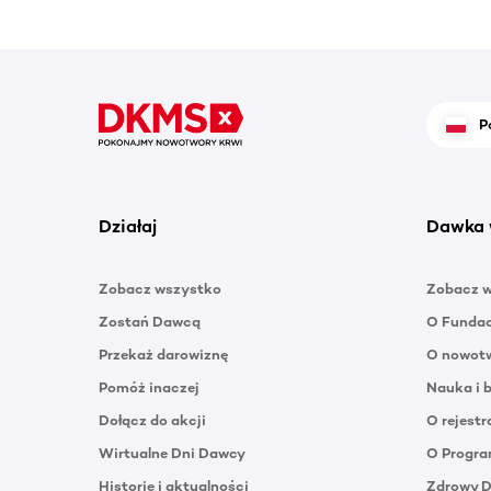
P
Działaj
Dawka 
Zobacz wszystko
Zobacz 
Zostań Dawcą
O Funda
Przekaż darowiznę
O nowotw
Pomóż inaczej
Nauka i 
Dołącz do akcji
O rejestr
Wirtualne Dni Dawcy
O Progra
Historie i aktualności
Zdrowy 