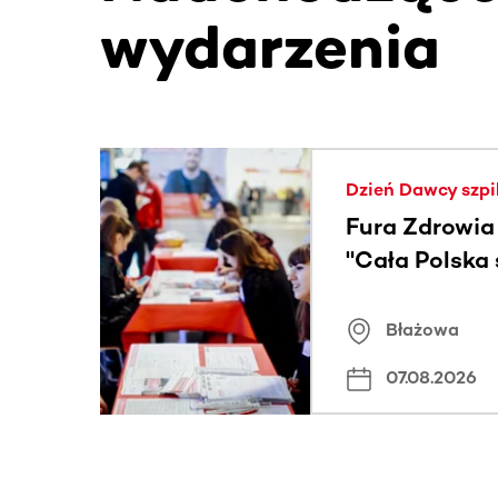
wydarzenia
Ta sekcja zawiera treści przewijane w poziomie
Dzień Dawcy szpi
Fura Zdrowia
"Cała Polska
znamiona
Błażowa
07.08.2026