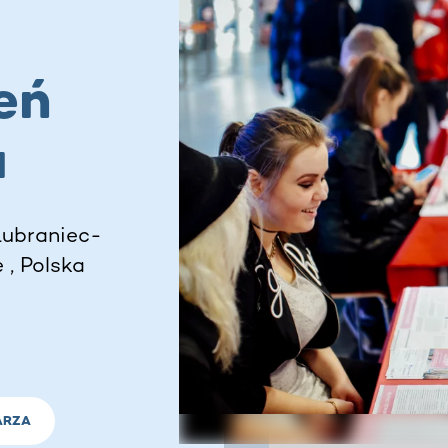
eń
u
Lubraniec-
 , Polska
ARZA