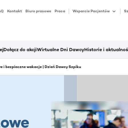
AQ
Kontakt
Biuro prasowe
Praca
Wsparcie Pacjentów
Sz
ej
Dołącz do akcji
Wirtualne Dni Dawcy
Historie i aktualnoś
e i bezpieczne wakacje | Dzień Dawcy Szpiku
towe