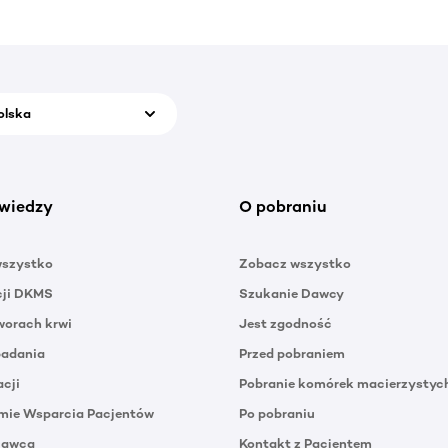
olska
wiedzy
O pobraniu
wszystko
Zobacz wszystko
cji DKMS
Szukanie Dawcy
orach krwi
Jest zgodność
badania
Przed pobraniem
acji
Pobranie komórek macierzystyc
mie Wsparcia Pacjentów
Po pobraniu
Dawca
Kontakt z Pacjentem