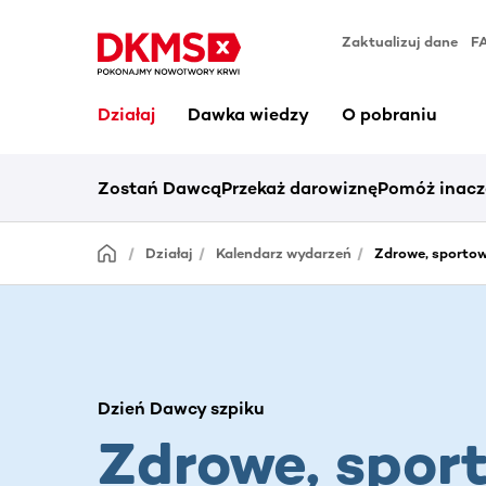
Zaktualizuj dane
F
Działaj
Dawka wiedzy
O pobraniu
Zostań Dawcą
Przekaż darowiznę
Pomóż inacz
Działaj
Kalendarz wydarzeń
Zdrowe, sportow
Dzień Dawcy szpiku
Zdrowe, spor