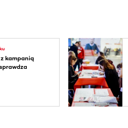
. Użyj klawisza Tab lub przesuń palcem, aby zobaczyć więce
ku
 z kampanią
 sprawdza