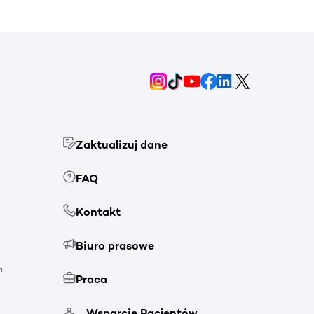
Zaktualizuj dane
FAQ
Kontakt
Biuro prasowe
h
Praca
Wsparcie Pacjentów