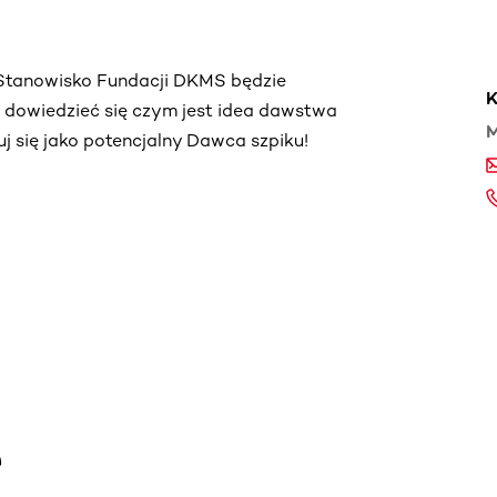
. Stanowisko Fundacji DKMS będzie
K
ą dowiedzieć się czym jest idea dawstwa
M
truj się jako potencjalny Dawca szpiku!
e