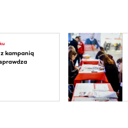
. Użyj klawisza Tab lub przesuń palcem, aby zobaczyć więce
ku
 z kampanią
 sprawdza