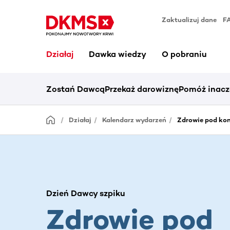
Zaktualizuj dane
F
Działaj
Dawka wiedzy
O pobraniu
Zostań Dawcą
Przekaż darowiznę
Pomóż inacz
Działaj
Kalendarz wydarzeń
Zdrowie pod kon
Dzień Dawcy szpiku
Zdrowie pod