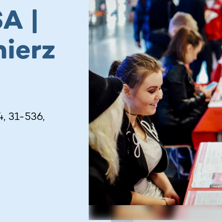
A |
mierz
, 31-536,