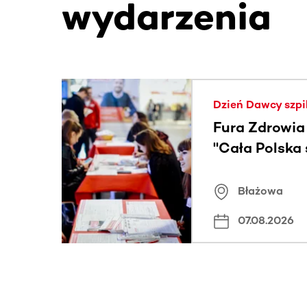
wydarzenia
Ta sekcja zawiera treści przewijane w poziomie
Dzień Dawcy szpi
Fura Zdrowia
"Cała Polska
znamiona
Błażowa
07.08.2026