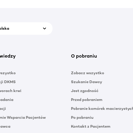
olska
wiedzy
O pobraniu
wszystko
Zobacz wszystko
cji DKMS
Szukanie Dawcy
orach krwi
Jest zgodność
badania
Przed pobraniem
acji
Pobranie komórek macierzystyc
mie Wsparcia Pacjentów
Po pobraniu
Dawca
Kontakt z Pacjentem