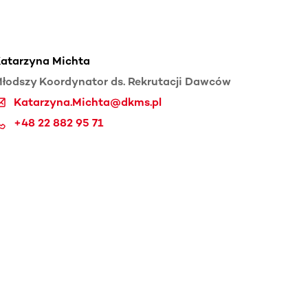
atarzyna Michta
łodszy Koordynator ds. Rekrutacji Dawców
Katarzyna.Michta@dkms.pl
+48 22 882 95 71