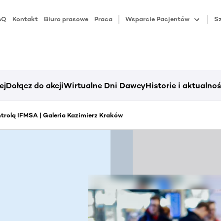
AQ
Kontakt
Biuro prasowe
Praca
Wsparcie Pacjentów
Sz
ej
Dołącz do akcji
Wirtualne Dni Dawcy
Historie i aktualnoś
trolą IFMSA | Galeria Kazimierz Kraków