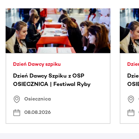
Ta sekcja zawiera treści przewijane w poziomie. Użyj kl
Dzień Dawcy szpiku
Dzie
Dzień Dawcy Szpiku z OSP
Dzi
OSIECZNICA | Festiwal Ryby
OSI
Osiecznica
08.08.2026