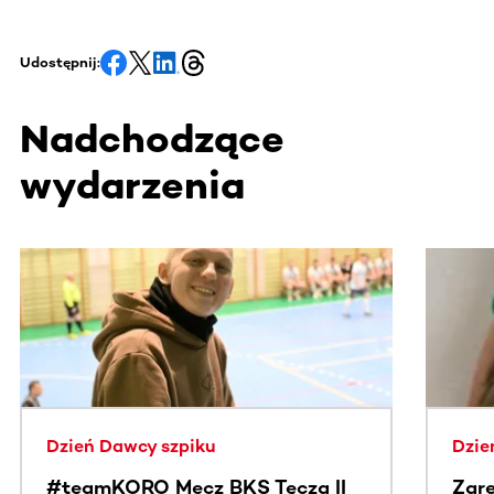
Udostępnij:
Nadchodzące
wydarzenia
Ta sekcja zawiera treści przewijane w poziomie. Użyj kl
Dzień Dawcy szpiku
Dzie
#teamKORO Mecz BKS Tęcza II
Zare