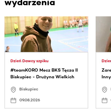
wydarzenia
Ta sekcja zawiera treści przewijane w poziomie. Użyj kl
Dzień Dawcy szpiku
Dzie
#teamKORO Mecz BKS Tęcza II
Zare
Biskupiec - Drużyna Wielkich
Inny
Serc
Puc
Biskupiec
09.08.2026