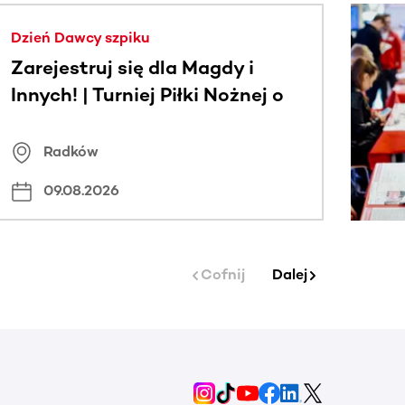
j.
Dzień Dawcy szpiku
Zarejestruj się dla Magdy i
Innych! | Turniej Piłki Nożnej o
Puchar Wójta Gminy Radków
Radków
09.08.2026
Cofnij
Dalej