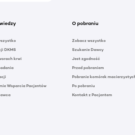
wiedzy
O pobraniu
wszystko
Zobacz wszystko
cji DKMS
Szukanie Dawcy
orach krwi
Jest zgodność
badania
Przed pobraniem
acji
Pobranie komórek macierzystyc
mie Wsparcia Pacjentów
Po pobraniu
Dawca
Kontakt z Pacjentem