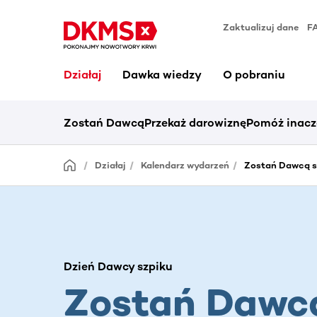
Zaktualizuj dane
F
Działaj
Dawka wiedzy
O pobraniu
Zostań Dawcą
Przekaż darowiznę
Pomóż inacz
Działaj
Kalendarz wydarzeń
Zostań Dawcą s
Dzień Dawcy szpiku
Zostań Dawc