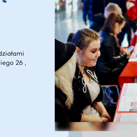
działami
ego 26 ,