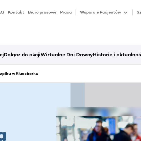
AQ
Kontakt
Biuro prasowe
Praca
Wsparcie Pacjentów
Sz
ej
Dołącz do akcji
Wirtualne Dni Dawcy
Historie i aktualnoś
zpiku w Kluczborku!
ą