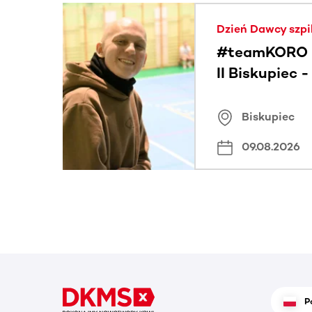
Ta sekcja zawiera treści przewijane w poziomie
Dzień Dawcy szpi
#teamKORO 
II Biskupiec 
Wielkich Ser
Biskupiec
09.08.2026
P