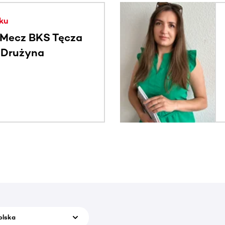
. Użyj klawisza Tab lub przesuń palcem, aby zobaczyć więce
ku
Mecz BKS Tęcza
- Drużyna
c
olska