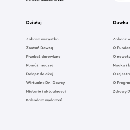
Działaj
Dawka 
Zobacz wszystko
Zobacz 
Zostań Dawcą
O Funda
Przekaż darowiznę
O nowotw
Pomóż inaczej
Nauka i 
Dołącz do akcji
O rejestr
Wirtualne Dni Dawcy
O Progra
Historie i aktualności
Zdrowy 
Kalendarz wydarzeń