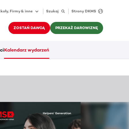
koły, Firmy & inne
Szukaj
Strony DKMS
ZOSTAŃ DAWCĄ
PRZEKAŻ DAROWIZNĘ
ci
Kalendarz wydarzeń