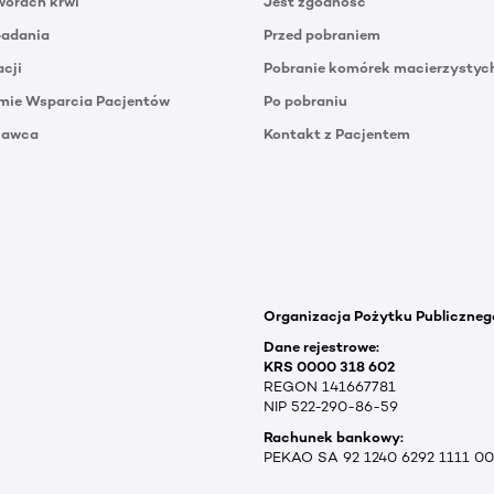
orach krwi
Jest zgodność
badania
Przed pobraniem
acji
Pobranie komórek macierzystyc
mie Wsparcia Pacjentów
Po pobraniu
Dawca
Kontakt z Pacjentem
Organizacja Pożytku Publiczneg
Dane rejestrowe:
KRS 0000 318 602
REGON 141667781
NIP 522-290-86-59
Rachunek bankowy:
PEKAO SA 92 1240 6292 1111 0