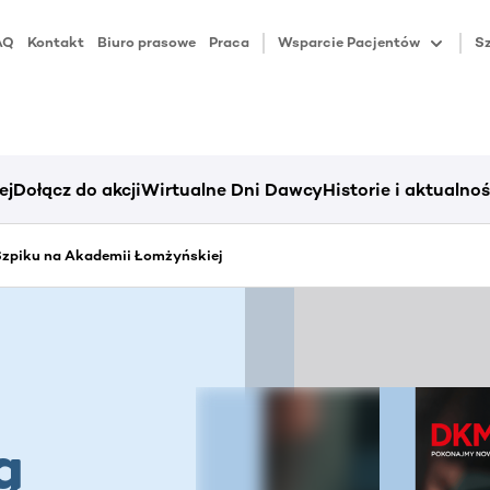
AQ
Kontakt
Biuro prasowe
Praca
Wsparcie Pacjentów
Sz
ej
Dołącz do akcji
Wirtualne Dni Dawcy
Historie i aktualnoś
zpiku na Akademii Łomżyńskiej
ą