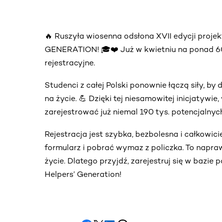
🔥 Ruszyła wiosenna odsłona XVII edycji proj
GENERATION! 🎓❤️ Już w kwietniu na ponad 60. 
rejestracyjne.
Studenci z całej Polski ponownie łączą siły, 
na życie. 💪 Dzięki tej niesamowitej inicjatywi
zarejestrować już niemal 190 tys. potencjalny
Rejestracja jest szybka, bezbolesna i całkowic
formularz i pobrać wymaz z policzka. To napra
życie. Dlatego przyjdź, zarejestruj się w bazie
Helpers’ Generation!