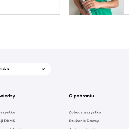
olska
wiedzy
O pobraniu
wszystko
Zobacz wszystko
cji DKMS
Szukanie Dawcy