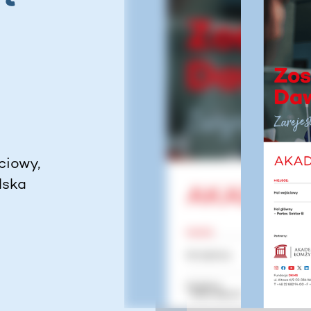
ciowy,
lska