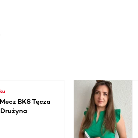
e
. Użyj klawisza Tab lub przesuń palcem, aby zobaczyć więce
ku
Mecz BKS Tęcza
- Drużyna
c