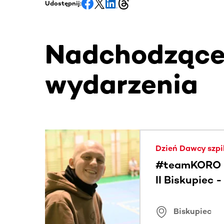
Udostępnij:
Nadchodząc
wydarzenia
Ta sekcja zawiera treści przewijane w poziomie
Dzień Dawcy szpi
#teamKORO 
II Biskupiec 
Wielkich Ser
Biskupiec