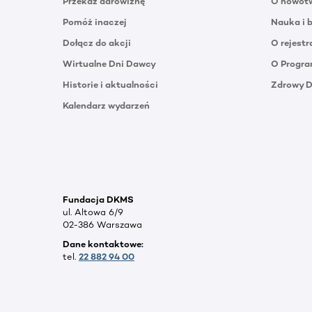
Przekaż darowiznę
O nowotw
Pomóż inaczej
Nauka i 
Dołącz do akcji
O rejestr
Wirtualne Dni Dawcy
O Progra
Historie i aktualności
Zdrowy 
Kalendarz wydarzeń
Fundacja DKMS
ul. Altowa 6/9
02-386 Warszawa
Dane kontaktowe:
tel.
22 882 94 00