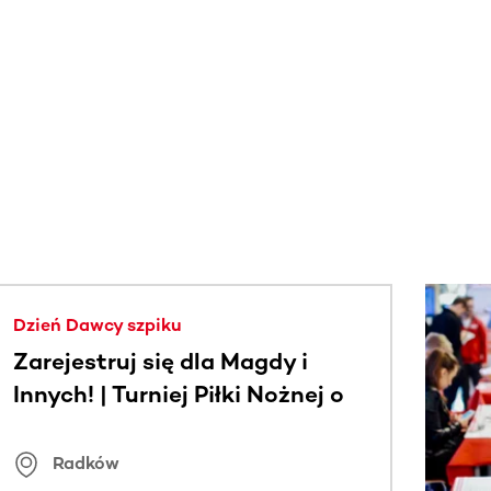
j.
Dzień Dawcy szpiku
Zarejestruj się dla Magdy i
Innych! | Turniej Piłki Nożnej o
Puchar Wójta Gminy Radków
Radków