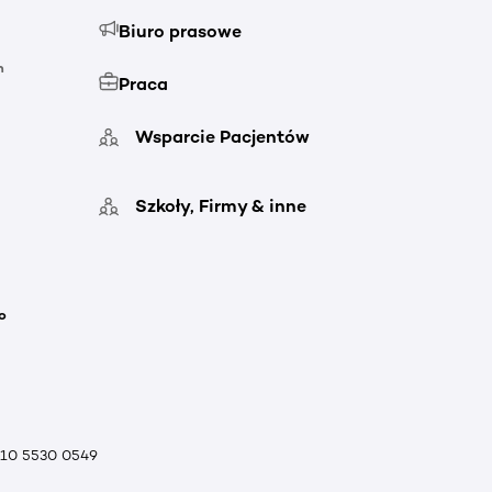
Biuro prasowe
h
Praca
Wsparcie Pacjentów
Szkoły, Firmy & inne
o
010 5530 0549