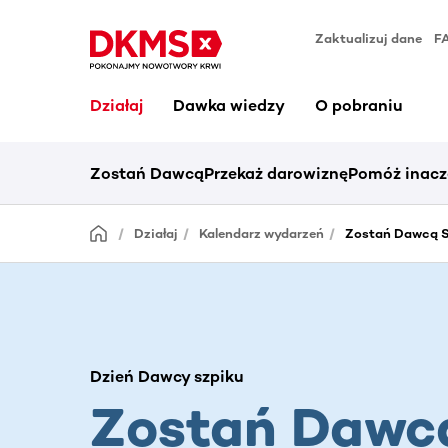
Zaktualizuj dane
F
Działaj
Dawka wiedzy
O pobraniu
Zostań Dawcą
Przekaż darowiznę
Pomóż inacz
Działaj
Kalendarz wydarzeń
Zostań Dawcą S
Dzień Dawcy szpiku
Zostań Dawc