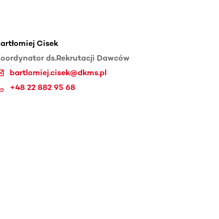
artłomiej Cisek
oordynator ds.Rekrutacji Dawców
bartlomiej.cisek@dkms.pl
+48 22 882 95 68