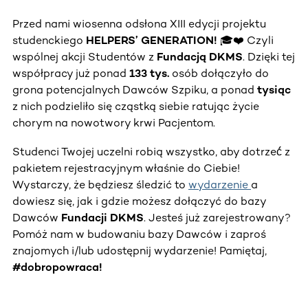
Przed nami wiosenna odsłona XIII edycji projektu
studenckiego
HELPERS’ GENERATION!
🎓❤️ Czyli
wspólnej akcji Studentów z
Fundacją DKMS
. Dzięki tej
współpracy już ponad
133 tys.
osób dołączyło do
grona potencjalnych Dawców Szpiku, a ponad
tysiąc
z nich podzieliło się cząstką siebie ratując życie
chorym na nowotwory krwi Pacjentom.
Studenci Twojej uczelni robią wszystko, aby dotrzeć́ z
pakietem rejestracyjnym właśnie do Ciebie!
Wystarczy, że będziesz śledzić to
wydarzenie
a
dowiesz się, jak i gdzie możesz dołączyć do bazy
Dawców
Fundacji DKMS
. Jesteś już zarejestrowany?
Pomóż nam w budowaniu bazy Dawców i zaproś
znajomych i/lub udostępnij wydarzenie! Pamiętaj,
#dobropowraca!