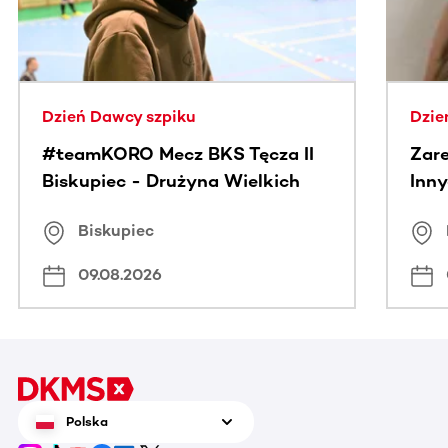
Dzień Dawcy szpiku
Dzie
#teamKORO Mecz BKS Tęcza II
Zare
Biskupiec - Drużyna Wielkich
Inny
Serc
Puc
Biskupiec
09.08.2026
Polska