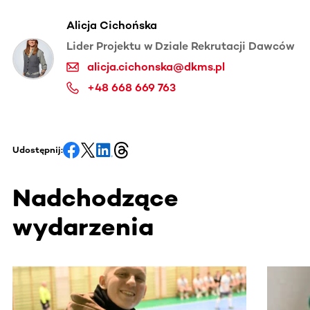
Alicja Cichońska
Lider Projektu w Dziale Rekrutacji Dawców
alicja.cichonska@dkms.pl
+48 668 669 763
Udostępnij:
Nadchodzące
wydarzenia
Ta sekcja zawiera treści przewijane w poziomie. Użyj kl