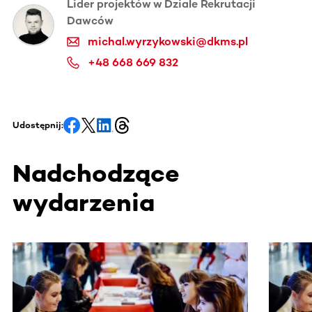
Lider projektów w Dziale Rekrutacji
Dawców
michal.wyrzykowski@dkms.pl
+48 668 669 832
Udostępnij:
Nadchodzące
wydarzenia
Ta sekcja zawiera treści przewijane w poziomie. Użyj kl