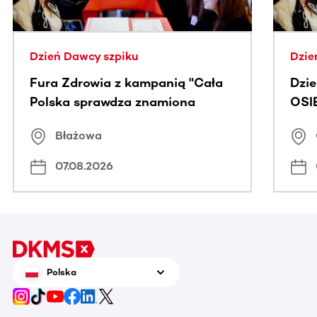
Dzień Dawcy szpiku
Dzie
Fura Zdrowia z kampanią "Cała
Dzi
Polska sprawdza znamiona
OSI
Błażowa
07.08.2026
Polska