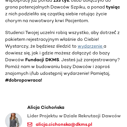
współpracy już ponad
133 tys.
osób dołączyło do
grona potencjalnych Dawców Szpiku, a ponad
tysiąc
z nich podzieliło się cząstką siebie ratując życie
chorym na nowotwory krwi Pacjentom.
Studenci Twojej uczelni robią wszystko, aby dotrzeć́ z
pakietem rejestracyjnym właśnie do Ciebie!
Wystarczy, że będziesz śledzić to
wydarzenie
a
dowiesz się, jak i gdzie możesz dołączyć do bazy
Dawców
Fundacji DKMS
. Jesteś już zarejestrowany?
Pomóż nam w budowaniu bazy Dawców i zaproś
znajomych i/lub udostępnij wydarzenie! Pamiętaj,
#dobropowraca!
Alicja Cichońska
Lider Projektu w Dziale Rekrutacji Dawców
alicja.cichonska@dkms.pl