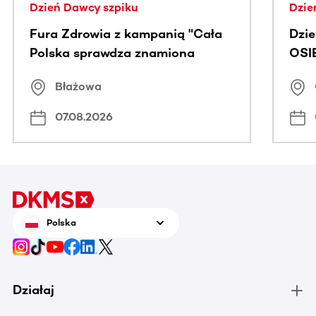
Dzień Dawcy szpiku
Dzie
Fura Zdrowia z kampanią "Cała
Dzi
Polska sprawdza znamiona
OSI
Błażowa
07.08.2026
Polska
Działaj