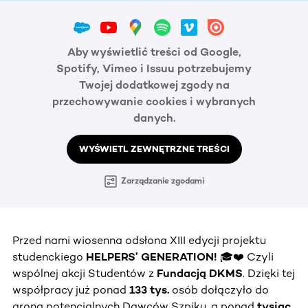
Aby wyświetlić treści od Google,
Spotify, Vimeo i Issuu potrzebujemy
Twojej dodatkowej zgody na
przechowywanie cookies i wybranych
danych.
WYŚWIETL ZEWNĘTRZNE TREŚCI
Zarządzanie zgodami
Przed nami wiosenna odsłona XIII edycji projektu
studenckiego
HELPERS’ GENERATION!
🎓❤️ Czyli
wspólnej akcji Studentów z
Fundacją DKMS
. Dzięki tej
współpracy już ponad
133 tys.
osób dołączyło do
grona potencjalnych Dawców Szpiku, a ponad
tysiąc