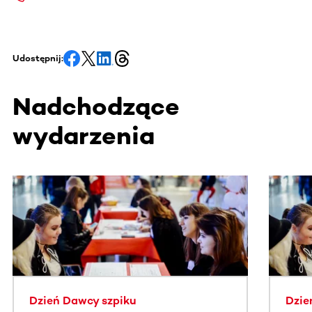
Udostępnij:
Nadchodzące
wydarzenia
Ta sekcja zawiera treści przewijane w poziomie. Użyj kl
Dzień Dawcy szpiku
Dzie