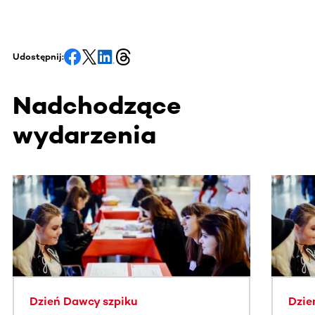
Udostępnij:
Nadchodzące
wydarzenia
Ta sekcja zawiera treści przewijane w poziomie. Użyj kl
Dzień Dawcy szpiku
Dzie