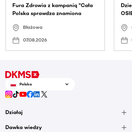
Fura Zdrowia z kampanią "Cała
Dzi
Polska sprawdza znamiona
OSI
Błażowa
07.08.2026
Polska
Działaj
Dawka wiedzy