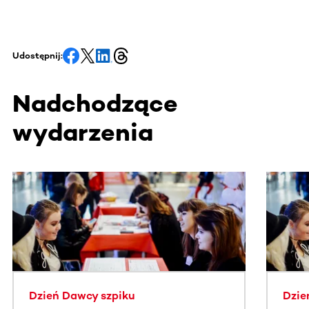
Udostępnij:
Nadchodzące
wydarzenia
Ta sekcja zawiera treści przewijane w poziomie. Użyj kl
Dzień Dawcy szpiku
Dzie