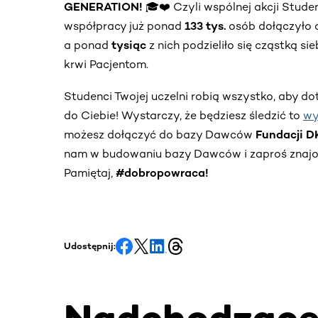
GENERATION!
🎓❤️ Czyli wspólnej akcji Stud
współpracy już ponad
133 tys.
osób dołączyło 
a ponad
tysiąc
z nich podzieliło się cząstką s
krwi Pacjentom.
Studenci Twojej uczelni robią wszystko, aby do
do Ciebie! Wystarczy, że będziesz śledzić to
wy
możesz dołączyć do bazy Dawców
Fundacji 
nam w budowaniu bazy Dawców i zaproś znajom
Pamiętaj,
#dobropowraca!
Udostępnij: