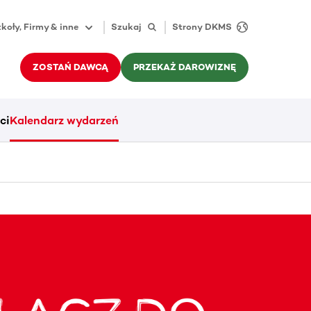
koły, Firmy & inne
Szukaj
Strony DKMS
ZOSTAŃ DAWCĄ
PRZEKAŻ DAROWIZNĘ
ci
Kalendarz wydarzeń