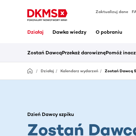
Zaktualizuj dane
F
Działaj
Dawka wiedzy
O pobraniu
Zostań Dawcą
Przekaż darowiznę
Pomóż inacz
Działaj
Kalendarz wydarzeń
Zostań Dawcą S
Dzień Dawcy szpiku
Zostań Dawc