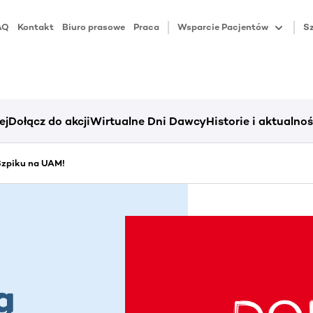
AQ
Kontakt
Biuro prasowe
Praca
Wsparcie Pacjentów
Sz
ej
Dołącz do akcji
Wirtualne Dni Dawcy
Historie i aktualnoś
zpiku na UAM!
ą