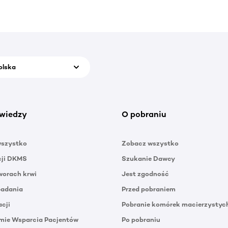
olska
wiedzy
O pobraniu
wszystko
Zobacz wszystko
cji DKMS
Szukanie Dawcy
orach krwi
Jest zgodność
badania
Przed pobraniem
acji
Pobranie komórek macierzystyc
mie Wsparcia Pacjentów
Po pobraniu