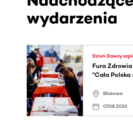
Nadchodząc
wydarzenia
Ta sekcja zawiera treści przewijane w poziomie
Dzień Dawcy szpi
Fura Zdrowia
"Cała Polska
znamiona
Błażowa
07.08.2026