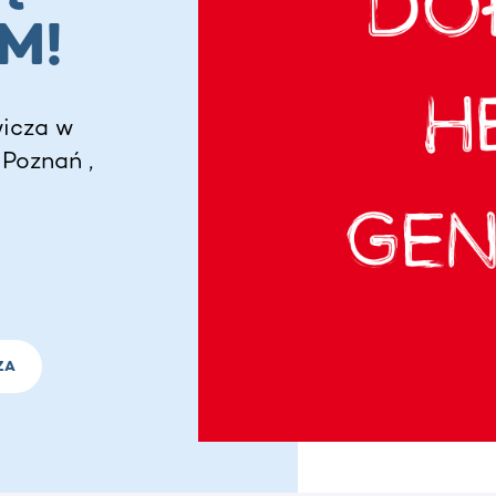
M!
icza w
 Poznań ,
ZA