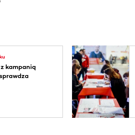
e
. Użyj klawisza Tab lub przesuń palcem, aby zobaczyć więce
ku
 z kampanią
 sprawdza