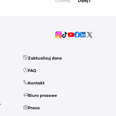
Cofnij
Dalej
Zaktualizuj dane
FAQ
Kontakt
Biuro prasowe
h
Praca