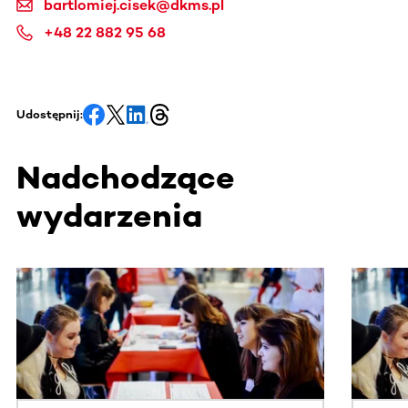
bartlomiej.cisek@dkms.pl
+48 22 882 95 68
Udostępnij:
Nadchodzące
wydarzenia
Ta sekcja zawiera treści przewijane w poziomie. Użyj kl