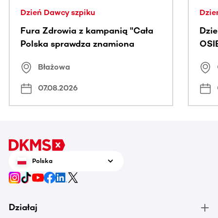
Dzień Dawcy szpiku
Dzie
Fura Zdrowia z kampanią "Cała
Dzi
Polska sprawdza znamiona
OSI
Błażowa
07.08.2026
Polska
Działaj