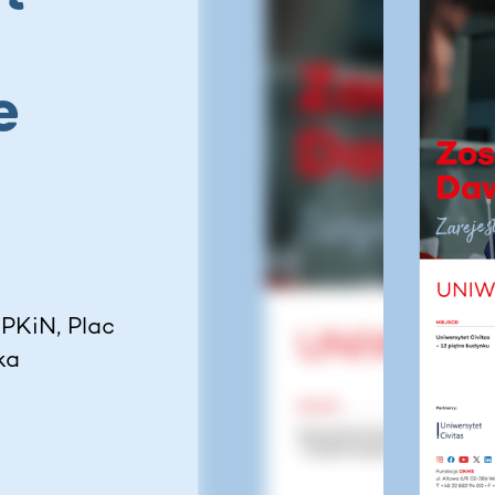
e
 PKiN, Plac
ka