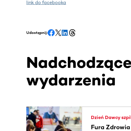
link do facebooka
Udostępnij:
Nadchodząc
wydarzenia
Ta sekcja zawiera treści przewijane w poziomie
Dzień Dawcy szpi
Fura Zdrowia