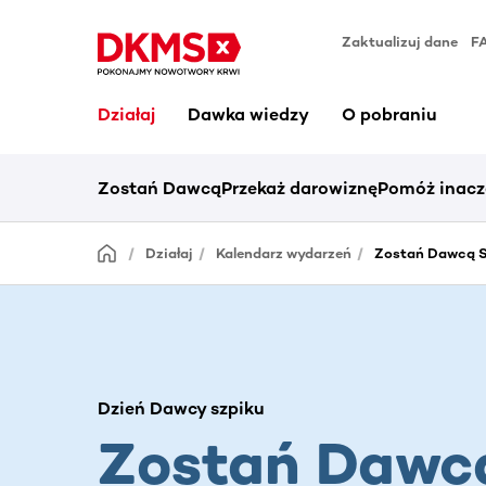
Zaktualizuj dane
F
Działaj
Dawka wiedzy
O pobraniu
Zostań Dawcą
Przekaż darowiznę
Pomóż inacz
Działaj
Kalendarz wydarzeń
Zostań Dawcą S
Dzień Dawcy szpiku
Zostań Dawc