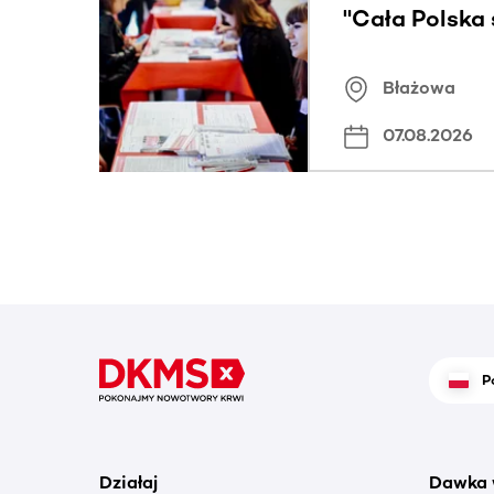
"Cała Polska
znamiona
Błażowa
07.08.2026
P
Działaj
Dawka 