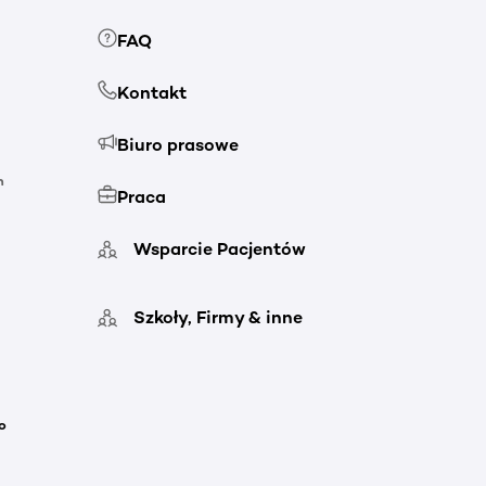
FAQ
Kontakt
Biuro prasowe
h
Praca
Wsparcie Pacjentów
Szkoły, Firmy & inne
o