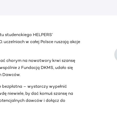
ektu studenckiego HELPERS’
uczelniach w całej Polsce ruszają akcje
by dać chorym na nowotwory krwi szansę
e, wspólnie z Fundacją DKMS, udało się
ch Dawców.
ie bezpłatna – wystarczy wypełnić
wdę niewiele, by dać komuś szansę na
 potencjalnych dawców i dołącz do