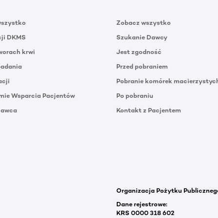
wszystko
Zobacz wszystko
cji DKMS
Szukanie Dawcy
orach krwi
Jest zgodność
badania
Przed pobraniem
acji
Pobranie komórek macierzystyc
mie Wsparcia Pacjentów
Po pobraniu
Dawca
Kontakt z Pacjentem
Organizacja Pożytku Publiczneg
Dane rejestrowe:
KRS 0000 318 602