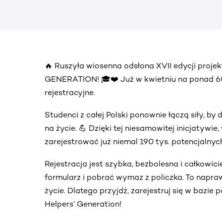
🔥 Ruszyła wiosenna odsłona XVII edycji proj
GENERATION! 🎓❤️ Już w kwietniu na ponad 60. 
rejestracyjne.
Studenci z całej Polski ponownie łączą siły, 
na życie. 💪 Dzięki tej niesamowitej inicjatywi
zarejestrować już niemal 190 tys. potencjalny
Rejestracja jest szybka, bezbolesna i całkowic
formularz i pobrać wymaz z policzka. To napra
życie. Dlatego przyjdź, zarejestruj się w bazie
Helpers’ Generation!