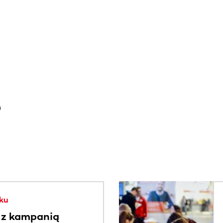
e
. Użyj klawisza Tab lub przesuń palcem, aby zobaczyć więce
ku
 z kampanią