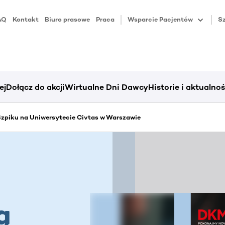
AQ
Kontakt
Biuro prasowe
Praca
Wsparcie Pacjentów
Sz
ej
Dołącz do akcji
Wirtualne Dni Dawcy
Historie i aktualnoś
zpiku na Uniwersytecie Civtas w Warszawie
ą