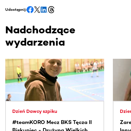
Udostępnij:
Nadchodzące
wydarzenia
Ta sekcja zawiera treści przewijane w poziomie. Użyj kl
Dzień Dawcy szpiku
Dzie
#teamKORO Mecz BKS Tęcza II
Zare
Biskupiec - Drużyna Wielkich
Inny