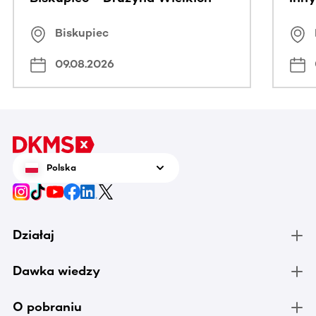
Serc
Puc
Biskupiec
09.08.2026
Polska
Działaj
Dawka wiedzy
O pobraniu