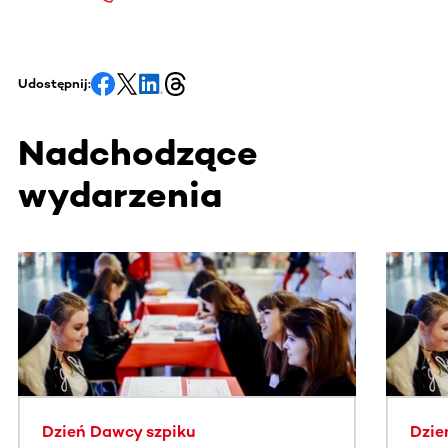
Udostępnij:
Nadchodzące
wydarzenia
Ta sekcja zawiera treści przewijane w poziomie. Użyj kl
Dzień Dawcy szpiku
Dzie