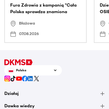
Fura Zdrowia z kampanią "Cała
Dzi
Polska sprawdza znamiona
OSI
Błażowa
07.08.2026
Polska
Działaj
Dawka wiedzy