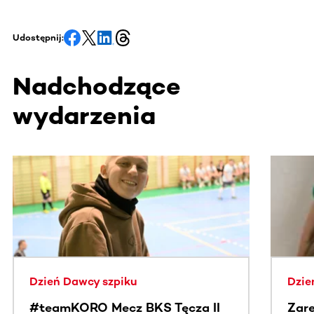
Udostępnij:
Nadchodzące
wydarzenia
Ta sekcja zawiera treści przewijane w poziomie. Użyj kl
Dzień Dawcy szpiku
Dzie
#teamKORO Mecz BKS Tęcza II
Zare