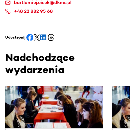
bartlomiej.cisek@dkms.pl
+48 22 882 95 68
Udostępnij:
Nadchodzące
wydarzenia
Ta sekcja zawiera treści przewijane w poziomie. Użyj kl