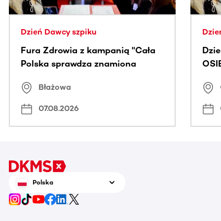
Dzień Dawcy szpiku
Dzie
Fura Zdrowia z kampanią "Cała
Dzi
Polska sprawdza znamiona
OSI
Błażowa
07.08.2026
Polska