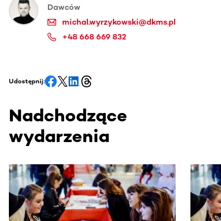
Dawców
michal.wyrzykowski@dkms.pl
+48 668 669 832
Udostępnij:
Nadchodzące
wydarzenia
Ta sekcja zawiera treści przewijane w poziomie. Użyj kl