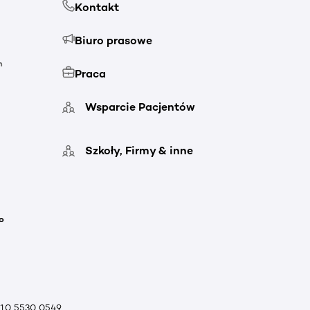
Kontakt
Biuro prasowe
h
Praca
Wsparcie Pacjentów
Szkoły, Firmy & inne
o
010 5530 0549