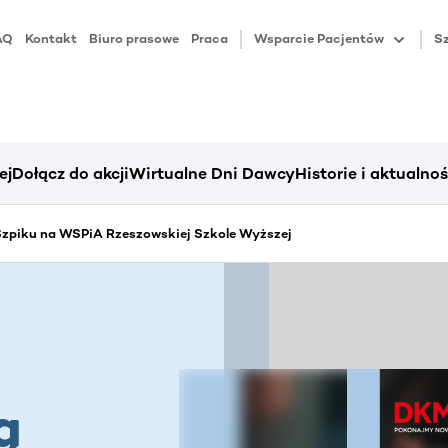
AQ
Kontakt
Biuro prasowe
Praca
Wsparcie Pacjentów
Sz
ej
Dołącz do akcji
Wirtualne Dni Dawcy
Historie i aktualnoś
zpiku na WSPiA Rzeszowskiej Szkole Wyższej
ą