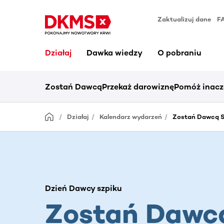
Zaktualizuj dane
F
Działaj
Dawka wiedzy
O pobraniu
Zostań Dawcą
Przekaż darowiznę
Pomóż inacz
Działaj
Kalendarz wydarzeń
Zostań Dawcą S
Dzień Dawcy szpiku
Zostań Dawc