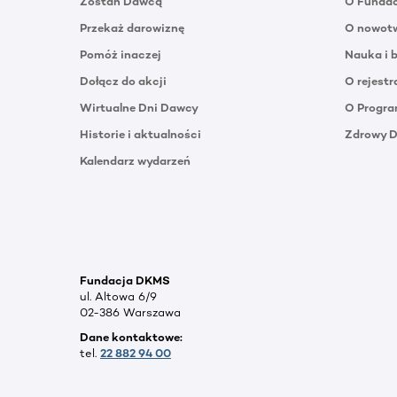
Zostań Dawcą
O Funda
Przekaż darowiznę
O nowotw
Pomóż inaczej
Nauka i 
Dołącz do akcji
O rejestr
Wirtualne Dni Dawcy
O Progra
Historie i aktualności
Zdrowy 
Kalendarz wydarzeń
Fundacja DKMS
ul. Altowa 6/9
02-386 Warszawa
Dane kontaktowe:
tel.
22 882 94 00