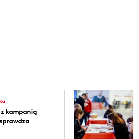
e
. Użyj klawisza Tab lub przesuń palcem, aby zobaczyć więce
ku
 z kampanią
 sprawdza