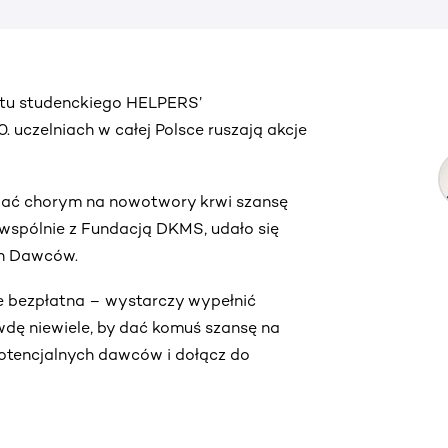
ektu studenckiego HELPERS’
uczelniach w całej Polsce ruszają akcje
by dać chorym na nowotwory krwi szansę
e, wspólnie z Fundacją DKMS, udało się
ch Dawców.
ie bezpłatna – wystarczy wypełnić
wdę niewiele, by dać komuś szansę na
 potencjalnych dawców i dołącz do