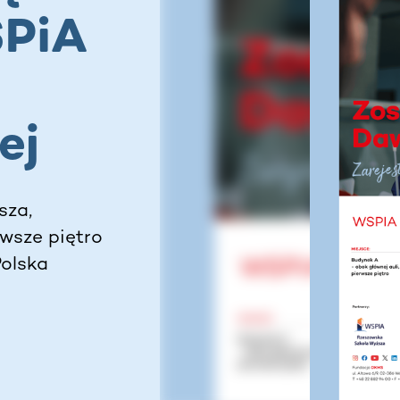
SPiA
ej
sza,
rwsze piętro
Polska