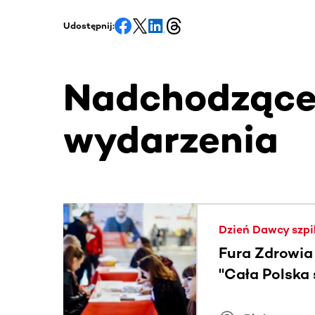
Udostępnij:
Nadchodząc
wydarzenia
Ta sekcja zawiera treści przewijane w poziomie
Dzień Dawcy szpi
Fura Zdrowia
"Cała Polska
znamiona