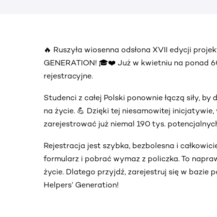
🔥 Ruszyła wiosenna odsłona XVII edycji proj
GENERATION! 🎓❤️ Już w kwietniu na ponad 60. 
rejestracyjne.
Studenci z całej Polski ponownie łączą siły, 
na życie. 💪 Dzięki tej niesamowitej inicjatywi
zarejestrować już niemal 190 tys. potencjalny
Rejestracja jest szybka, bezbolesna i całkowic
formularz i pobrać wymaz z policzka. To napra
życie. Dlatego przyjdź, zarejestruj się w bazie
Helpers’ Generation!