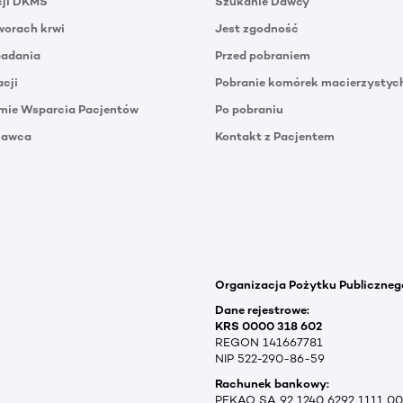
cji DKMS
Szukanie Dawcy
orach krwi
Jest zgodność
badania
Przed pobraniem
acji
Pobranie komórek macierzystyc
mie Wsparcia Pacjentów
Po pobraniu
Dawca
Kontakt z Pacjentem
Organizacja Pożytku Publiczneg
Dane rejestrowe:
KRS 0000 318 602
REGON 141667781
NIP 522-290-86-59
Rachunek bankowy:
PEKAO SA 92 1240 6292 1111 0