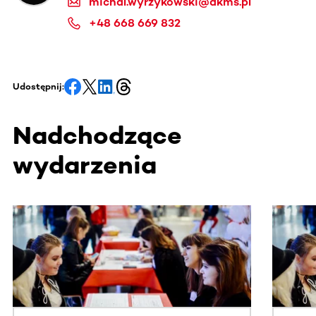
michal.wyrzykowski@dkms.pl
+48 668 669 832
Udostępnij:
Nadchodzące
wydarzenia
Ta sekcja zawiera treści przewijane w poziomie. Użyj kl