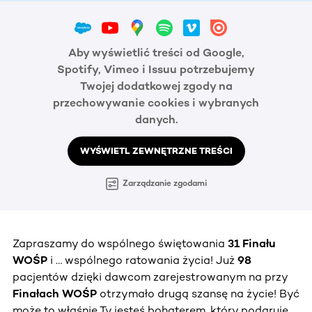
Aby wyświetlić treści od Google,
Spotify, Vimeo i Issuu potrzebujemy
Twojej dodatkowej zgody na
przechowywanie cookies i wybranych
danych.
WYŚWIETL ZEWNĘTRZNE TREŚCI
Zarządzanie zgodami
Zapraszamy do wspólnego świętowania
31 Finału
WOŚP
i … wspólnego ratowania życia! Już
98
pacjentów dzięki dawcom zarejestrowanym na przy
Finałach WOŚP
otrzymało drugą szansę na życie! Być
może to właśnie Ty jesteś bohaterem, który podaruje