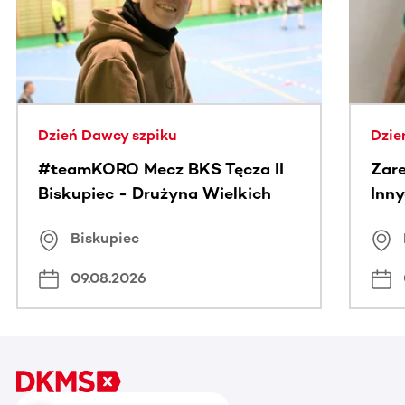
Dzień Dawcy szpiku
Dzie
#teamKORO Mecz BKS Tęcza II
Zare
Biskupiec - Drużyna Wielkich
Inny
Serc
Puc
Biskupiec
09.08.2026