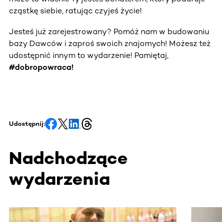
cząstkę siebie, ratując czyjeś życie!
Jesteś już zarejestrowany? Pomóż nam w budowaniu
bazy Dawców i zaproś swoich znajomych! Możesz też
udostępnić innym to wydarzenie! Pamiętaj,
#dobropowraca!
Udostępnij:
Nadchodzące
wydarzenia
Ta sekcja zawiera treści przewijane w poziomie. Użyj kl