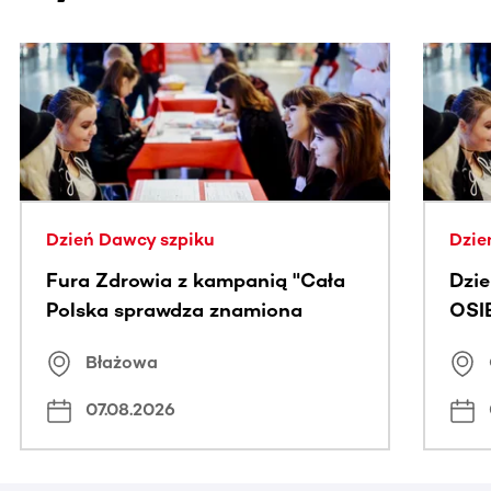
Ta sekcja zawiera treści przewijane w poziomie. Użyj kl
Dzień Dawcy szpiku
Dzie
Fura Zdrowia z kampanią "Cała
Dzi
Polska sprawdza znamiona
OSI
Błażowa
07.08.2026