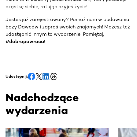
cząstkę siebie, ratując czyjeś życie!
Jesteś już zarejestrowany? Pomóż nam w budowaniu
bazy Dawców i zaproś swoich znajomych! Możesz też
udostępnić innym to wydarzenie! Pamiętaj,
#dobropowraca!
Udostępnij:
Nadchodzące
wydarzenia
Ta sekcja zawiera treści przewijane w poziomie. Użyj kl