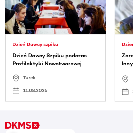
Dzień Dawcy szpiku
Dzie
Dzień Dawcy Szpiku podczas
Zare
Profilaktyki Nowotworowej
Inny
spo
Turek
Bus
11.08.2026