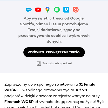
Aby wyświetlić treści od Google,
Spotify, Vimeo i Issuu potrzebujemy
Twojej dodatkowej zgody na
przechowywanie cookies i wybranych
danych.
WYŚWIETL ZEWNĘTRZNE TREŚCI
Zarządzanie zgodami
Zapraszamy do wspólnego świętowania
31 Finału
WOŚP
i … wspólnego ratowania życia! Już
98
pacjentów dzięki dawcom zarejestrowanym na przy
Finałach WOŚP
otrzymało drugą szansę na życie! Być
może to właśnie Ty jesteś bohaterem, który podaruje