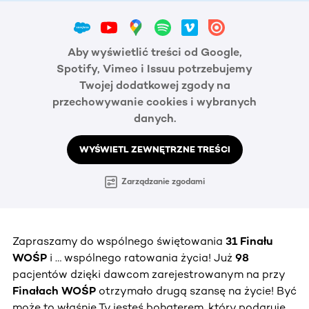
Aby wyświetlić treści od Google,
Spotify, Vimeo i Issuu potrzebujemy
Twojej dodatkowej zgody na
przechowywanie cookies i wybranych
danych.
WYŚWIETL ZEWNĘTRZNE TREŚCI
Zarządzanie zgodami
Zapraszamy do wspólnego świętowania
31 Finału
WOŚP
i … wspólnego ratowania życia! Już
98
pacjentów dzięki dawcom zarejestrowanym na przy
Finałach WOŚP
otrzymało drugą szansę na życie! Być
może to właśnie Ty jesteś bohaterem, który podaruje