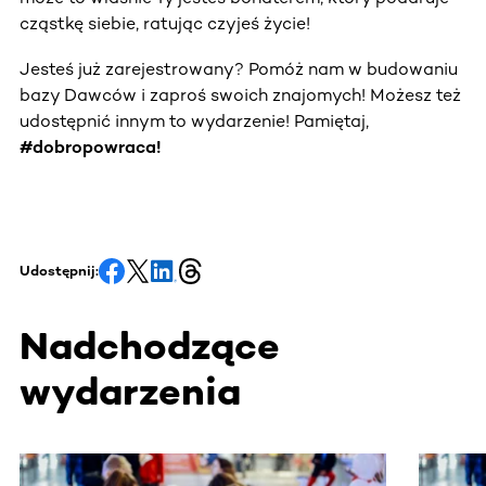
cząstkę siebie, ratując czyjeś życie!
Jesteś już zarejestrowany? Pomóż nam w budowaniu
bazy Dawców i zaproś swoich znajomych! Możesz też
udostępnić innym to wydarzenie! Pamiętaj,
#dobropowraca!
Udostępnij:
Nadchodzące
wydarzenia
Ta sekcja zawiera treści przewijane w poziomie. Użyj kl