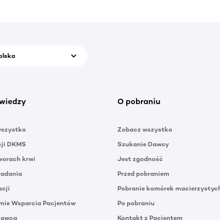
olska
wiedzy
O pobraniu
wszystko
Zobacz wszystko
cji DKMS
Szukanie Dawcy
orach krwi
Jest zgodność
badania
Przed pobraniem
acji
Pobranie komórek macierzystyc
mie Wsparcia Pacjentów
Po pobraniu
Dawca
Kontakt z Pacjentem