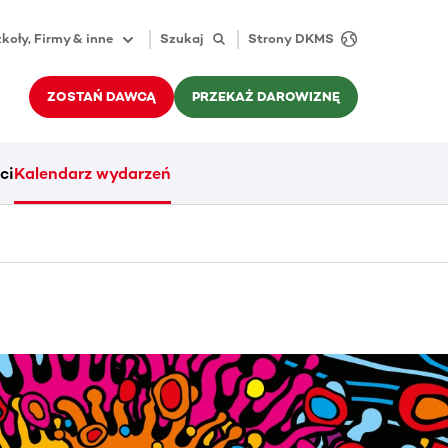
koły, Firmy & inne
Szukaj
Strony DKMS
ZOSTAŃ DAWCĄ
PRZEKAŻ DAROWIZNĘ
ci
Kalendarz wydarzeń