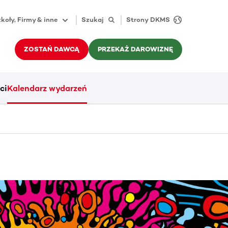
koły, Firmy & inne
Szukaj
Strony DKMS
ZOSTAŃ DAWCĄ
PRZEKAŻ DAROWIZNĘ
ci
Kalendarz wydarzeń