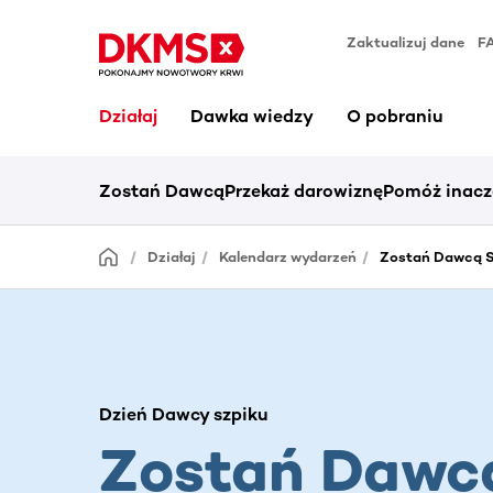
Zaktualizuj dane
F
Działaj
Dawka wiedzy
O pobraniu
Zostań Dawcą
Przekaż darowiznę
Pomóż inacz
Działaj
Kalendarz wydarzeń
Zostań Dawcą S
Dzień Dawcy szpiku
Zostań Dawc