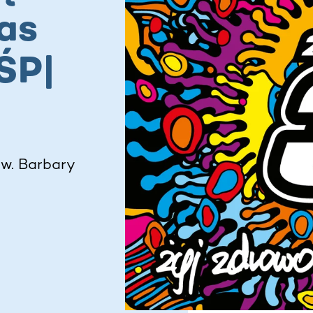
as
ŚP|
św. Barbary