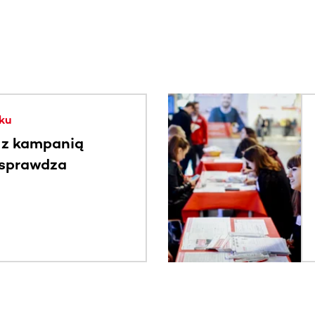
. Użyj klawisza Tab lub przesuń palcem, aby zobaczyć więce
ku
 z kampanią
 sprawdza