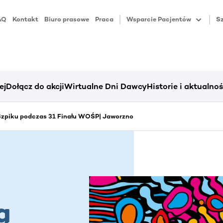
AQ
Kontakt
Biuro prasowe
Praca
Wsparcie Pacjentów
Sz
ej
Dołącz do akcji
Wirtualne Dni Dawcy
Historie i aktualnoś
zpiku podczas 31 Finału WOŚP| Jaworzno
ą