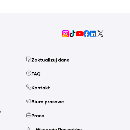
Zaktualizuj dane
FAQ
Kontakt
Biuro prasowe
h
Praca
Wsparcie Pacjentów