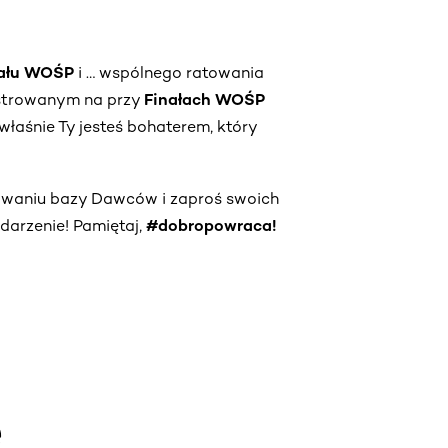
nału WOŚP
i … wspólnego ratowania
strowanym na przy
Finałach WOŚP
właśnie Ty jesteś bohaterem, który
owaniu bazy Dawców i zaproś swoich
darzenie! Pamiętaj,
#dobropowraca!
e