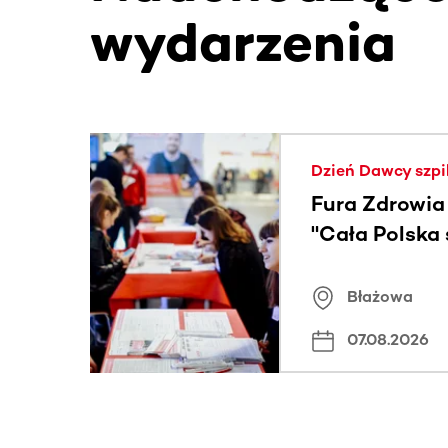
wydarzenia
Ta sekcja zawiera treści przewijane w poziomie
Dzień Dawcy szpi
Fura Zdrowia
"Cała Polska
znamiona
Błażowa
07.08.2026