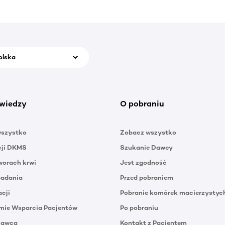
olska
wiedzy
O pobraniu
wszystko
Zobacz wszystko
cji DKMS
Szukanie Dawcy
orach krwi
Jest zgodność
badania
Przed pobraniem
acji
Pobranie komórek macierzystyc
mie Wsparcia Pacjentów
Po pobraniu
Dawca
Kontakt z Pacjentem