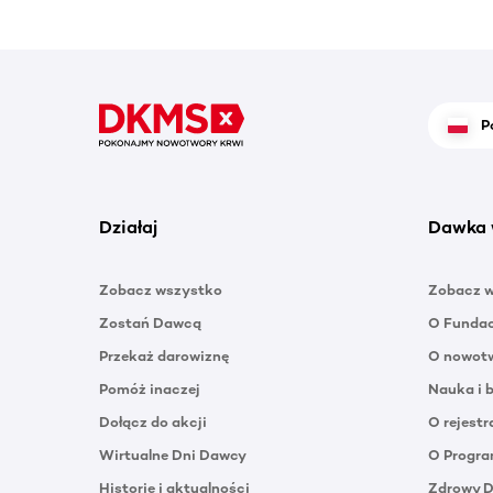
P
Działaj
Dawka 
Zobacz wszystko
Zobacz 
Zostań Dawcą
O Funda
Przekaż darowiznę
O nowotw
Pomóż inaczej
Nauka i 
Dołącz do akcji
O rejestr
Wirtualne Dni Dawcy
O Progra
Historie i aktualności
Zdrowy 