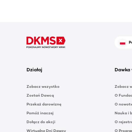
P
Działaj
Dawka 
Zobacz wszystko
Zobacz 
Zostań Dawcą
O Funda
Przekaż darowiznę
O nowotw
Pomóż inaczej
Nauka i 
Dołącz do akcji
O rejestr
Wirtualne Dni Dawcy
O Progra