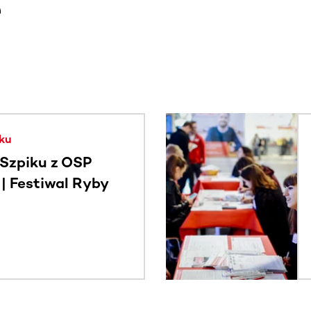
e
. Użyj klawisza Tab lub przesuń palcem, aby zobaczyć więce
ku
Szpiku z OSP
 Festiwal Ryby