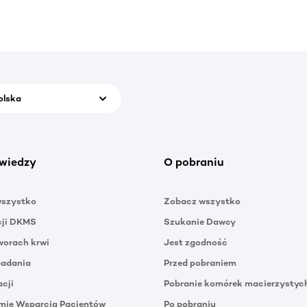
olska
wiedzy
O pobraniu
wszystko
Zobacz wszystko
cji DKMS
Szukanie Dawcy
orach krwi
Jest zgodność
badania
Przed pobraniem
acji
Pobranie komórek macierzystyc
mie Wsparcia Pacjentów
Po pobraniu