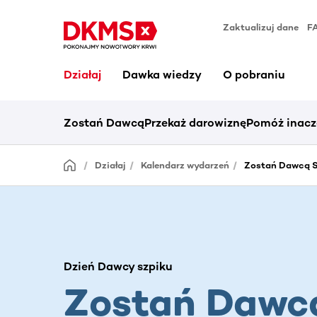
Zaktualizuj dane
F
Działaj
Dawka wiedzy
O pobraniu
Zostań Dawcą
Przekaż darowiznę
Pomóż inacz
Działaj
Kalendarz wydarzeń
Zostań Dawcą S
Dzień Dawcy szpiku
Zostań Dawc