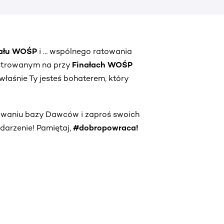
nału WOŚP
i … wspólnego ratowania
strowanym na przy
Finałach WOŚP
właśnie Ty jesteś bohaterem, który
owaniu bazy Dawców i zaproś swoich
darzenie! Pamiętaj,
#dobropowraca!