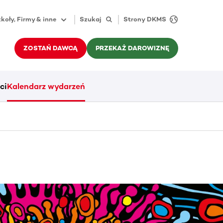
koły, Firmy & inne
Szukaj
Strony DKMS
ZOSTAŃ DAWCĄ
PRZEKAŻ DAROWIZNĘ
ci
Kalendarz wydarzeń