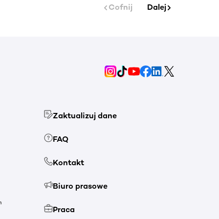
Cofnij
Dalej
Zaktualizuj dane
FAQ
Kontakt
Biuro prasowe
h
Praca