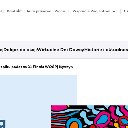
AQ
Kontakt
Biuro prasowe
Praca
Wsparcie Pacjentów
Sz
ej
Dołącz do akcji
Wirtualne Dni Dawcy
Historie i aktualnoś
zpiku podczas 31 Finału WOŚP| Kętrzyn
ą