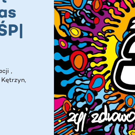
as
ŚP|
cji ,
 Kętrzyn,