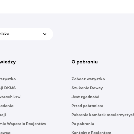
olska
wiedzy
O pobraniu
wszystko
Zobacz wszystko
cji DKMS
Szukanie Dawcy
orach krwi
Jest zgodność
badania
Przed pobraniem
acji
Pobranie komórek macierzystyc
mie Wsparcia Pacjentów
Po pobraniu
Dawca
Kontakt z Pacjentem