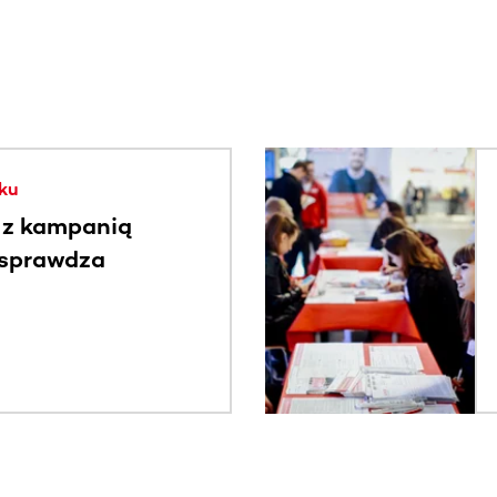
. Użyj klawisza Tab lub przesuń palcem, aby zobaczyć więce
ku
 z kampanią
 sprawdza