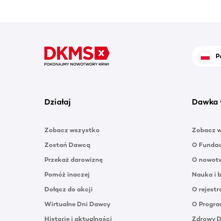
P
Działaj
Dawka 
Zobacz wszystko
Zobacz 
Zostań Dawcą
O Funda
Przekaż darowiznę
O nowotw
Pomóż inaczej
Nauka i 
Dołącz do akcji
O rejestr
Wirtualne Dni Dawcy
O Progra
Historie i aktualności
Zdrowy 