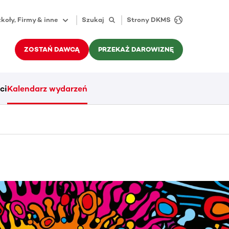
koły, Firmy & inne
Szukaj
Strony DKMS
ZOSTAŃ DAWCĄ
PRZEKAŻ DAROWIZNĘ
ci
Kalendarz wydarzeń