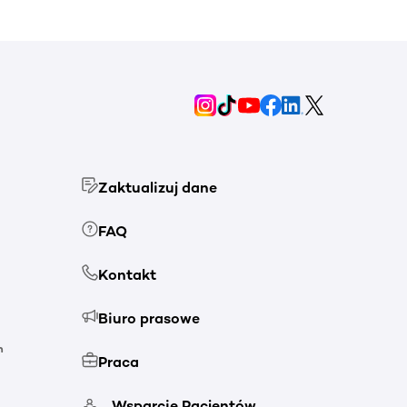
Zaktualizuj dane
FAQ
Kontakt
Biuro prasowe
h
Praca
Wsparcie Pacjentów