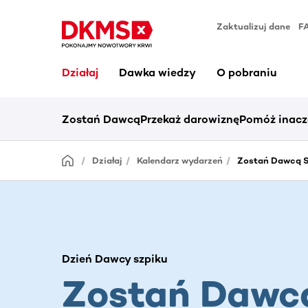
Zaktualizuj dane
F
Działaj
Dawka wiedzy
O pobraniu
Zostań Dawcą
Przekaż darowiznę
Pomóż inacz
Działaj
Kalendarz wydarzeń
Zostań Dawcą S
Dzień Dawcy szpiku
Zostań Dawc