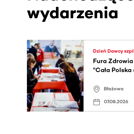
wydarzenia
Ta sekcja zawiera treści przewijane w poziomie
Dzień Dawcy szpi
Fura Zdrowia
"Cała Polska
znamiona
Błażowa
07.08.2026