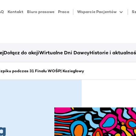
AQ
Kontakt
Biuro prasowe
Praca
Wsparcie Pacjentów
Sz
ej
Dołącz do akcji
Wirtualne Dni Dawcy
Historie i aktualnoś
zpiku podczas 31 Finału WOŚP| Koziegłowy
ą