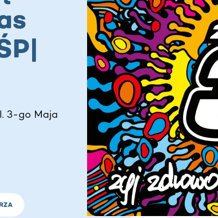
as
ŚP|
l. 3-go Maja
RZA