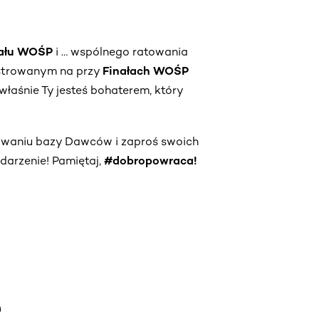
nału WOŚP
i … wspólnego ratowania
strowanym na przy
Finałach WOŚP
właśnie Ty jesteś bohaterem, który
owaniu bazy Dawców i zaproś swoich
darzenie! Pamiętaj,
#dobropowraca!
e