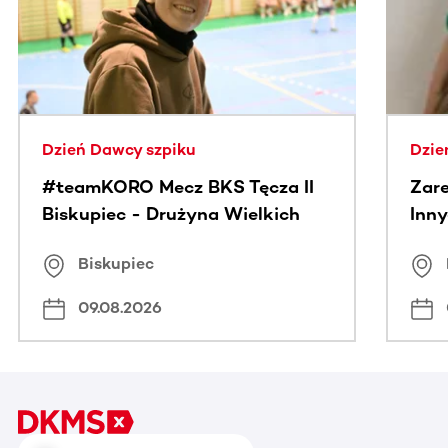
Dzień Dawcy szpiku
Dzie
#teamKORO Mecz BKS Tęcza II
Zare
Biskupiec - Drużyna Wielkich
Inny
Serc
Puc
Biskupiec
09.08.2026