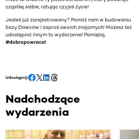
cząstkę siebie, ratując czyjeś życie!
Jesteś już zarejestrowany? Pomóż nam w budowaniu
bazy Dawców i zaproś swoich znajomych! Możesz też
udostępnić innym to wydarzenie! Pamiętaj,
#dobropowraca!
Udostępnij:
Nadchodzące
wydarzenia
Ta sekcja zawiera treści przewijane w poziomie. Użyj kl