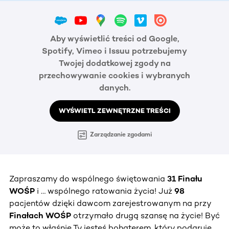
Aby wyświetlić treści od Google,
Spotify, Vimeo i Issuu potrzebujemy
Twojej dodatkowej zgody na
przechowywanie cookies i wybranych
danych.
WYŚWIETL ZEWNĘTRZNE TREŚCI
Zarządzanie zgodami
Zapraszamy do wspólnego świętowania
31 Finału
WOŚP
i … wspólnego ratowania życia! Już
98
pacjentów dzięki dawcom zarejestrowanym na przy
Finałach WOŚP
otrzymało drugą szansę na życie! Być
może to właśnie Ty jesteś bohaterem, który podaruje