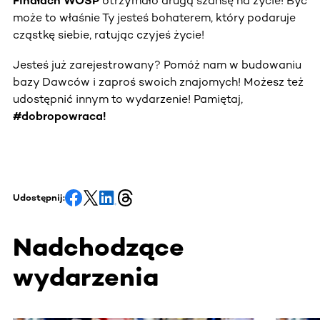
Finałach WOŚP
otrzymało drugą szansę na życie! Być
może to właśnie Ty jesteś bohaterem, który podaruje
cząstkę siebie, ratując czyjeś życie!
Jesteś już zarejestrowany? Pomóż nam w budowaniu
bazy Dawców i zaproś swoich znajomych! Możesz też
udostępnić innym to wydarzenie! Pamiętaj,
#dobropowraca!
Udostępnij:
Nadchodzące
wydarzenia