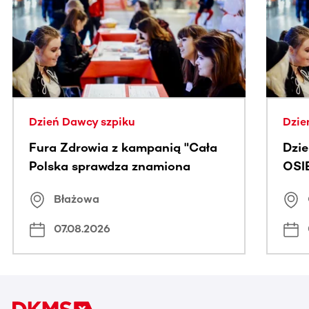
Ta sekcja zawiera treści przewijane w poziomie. Użyj kl
Dzień Dawcy szpiku
Dzie
Fura Zdrowia z kampanią "Cała
Dzi
Polska sprawdza znamiona
OSI
Błażowa
07.08.2026